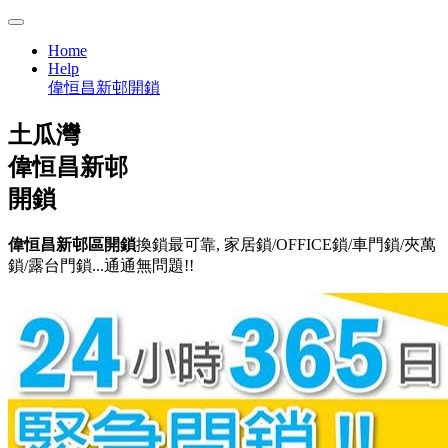
Home
Help
偉恒昌新邨開鎖
土瓜灣
偉恒昌新邨
開鎖
偉恒昌新邨區開鎖
換鎖最可靠, 家居鎖/OFFICE鎖/車門鎖/夾萬
鎖/露台門鎖...通通無問題!!