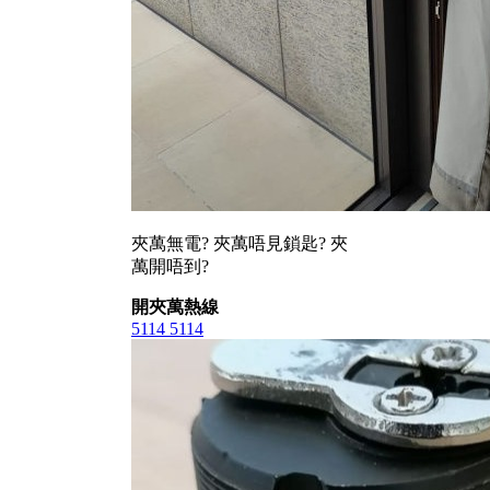
夾萬無電? 夾萬唔見鎖匙? 夾
萬開唔到?
開夾萬熱線
5114 5114