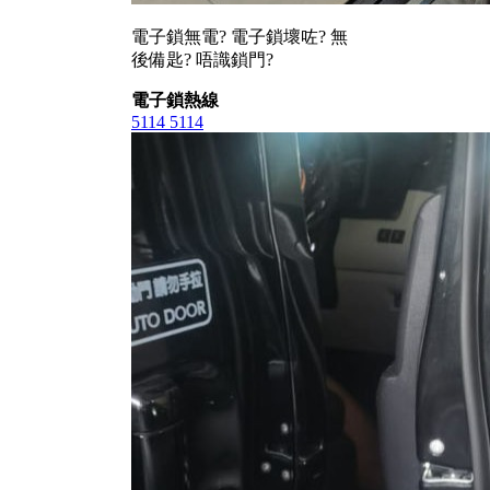
電子鎖無電? 電子鎖壞咗? 無
後備匙? 唔識鎖門?
電子鎖熱線
5114 5114