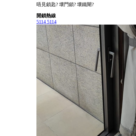
唔見鎖匙? 壞門鎖? 壞鐵閘?
開鎖熱線
5114 5114