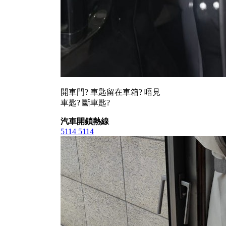
開車門? 車匙留在車箱? 唔見
車匙? 斷車匙?
汽車開鎖熱線
5114 5114