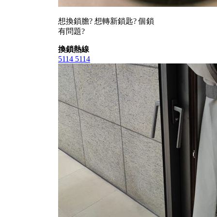
想換鎖膽? 想轉新鎖匙? 個鎖
有問題?
換鎖熱線
5114 5114