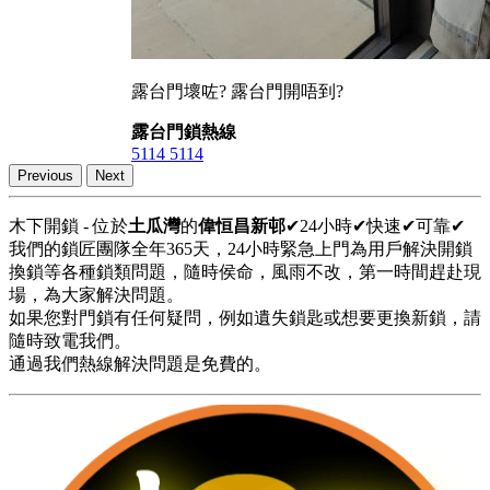
露台門壞咗? 露台門開唔到?
露台門鎖熱線
5114 5114
Previous
Next
木下開鎖 - 位於
土瓜灣
的
偉恒昌新邨
✔24小時✔快速✔可靠✔
我們的鎖匠團隊全年365天，24小時緊急上門為用戶解決開鎖
換鎖等各種鎖類問題，隨時侯命，風雨不改，第一時間趕赴現
場，為大家解決問題。
如果您對門鎖有任何疑問，例如遺失鎖匙或想要更換新鎖，請
隨時致電我們。
通過我們熱線解決問題是免費的。