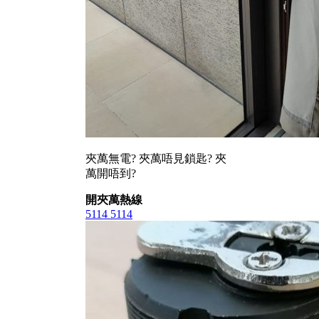
夾萬無電? 夾萬唔見鎖匙? 夾
萬開唔到?
開夾萬熱線
5114 5114