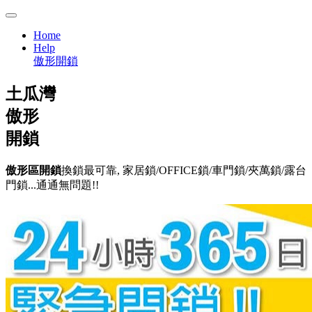
Home
Help
傲形開鎖
土瓜灣
傲形
開鎖
傲形區開鎖
換鎖最可靠, 家居鎖/OFFICE鎖/車門鎖/夾萬鎖/露台
門鎖...通通無問題!!