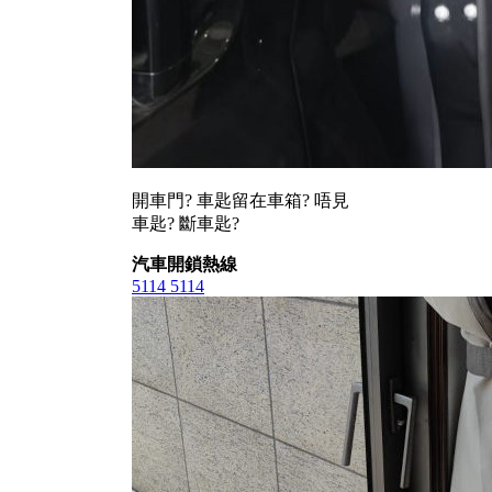
開車門? 車匙留在車箱? 唔見
車匙? 斷車匙?
汽車開鎖熱線
5114 5114