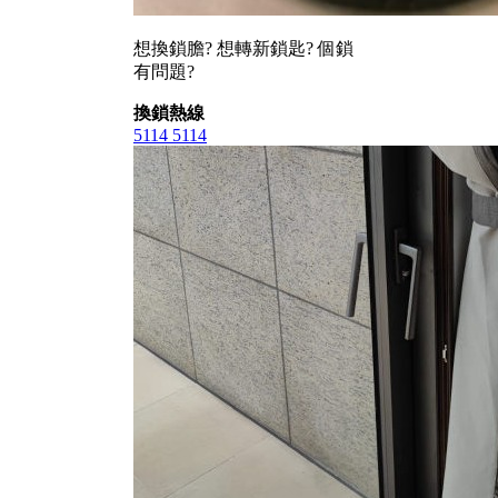
想換鎖膽? 想轉新鎖匙? 個鎖
有問題?
換鎖熱線
5114 5114