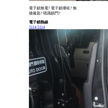
電子鎖無電? 電子鎖壞咗? 無
後備匙? 唔識鎖門?
電子鎖熱線
5114 5114