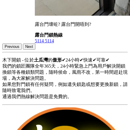
露台門壞咗? 露台門開唔到?
露台門鎖熱線
5114 5114
Previous
Next
木下開鎖 - 位於
土瓜灣
的
傲形
✔24小時✔快速✔可靠✔
我們的鎖匠團隊全年365天，24小時緊急上門為用戶解決開鎖
換鎖等各種鎖類問題，隨時侯命，風雨不改，第一時間趕赴現
場，為大家解決問題。
如果您對門鎖有任何疑問，例如遺失鎖匙或想要更換新鎖，請
隨時致電我們。
通過我們熱線解決問題是免費的。