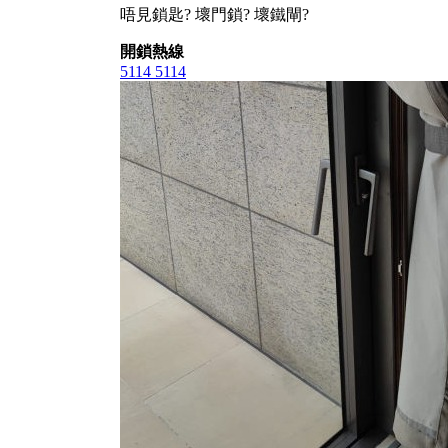
唔見鎖匙? 壞門鎖? 壞鐵閘?
開鎖熱線
5114 5114