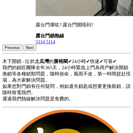
露台門壞咗? 露台門開唔到?
露台門鎖熱線
5114 5114
Previous
Next
木下開鎖 - 位於
土瓜灣
的
勝裕閣
✔24小時✔快速✔可靠✔
我們的鎖匠團隊全年365天，24小時緊急上門為用戶解決開鎖
換鎖等各種鎖類問題，隨時侯命，風雨不改，第一時間趕赴現
場，為大家解決問題。
如果您對門鎖有任何疑問，例如遺失鎖匙或想要更換新鎖，請
隨時致電我們。
通過我們熱線解決問題是免費的。