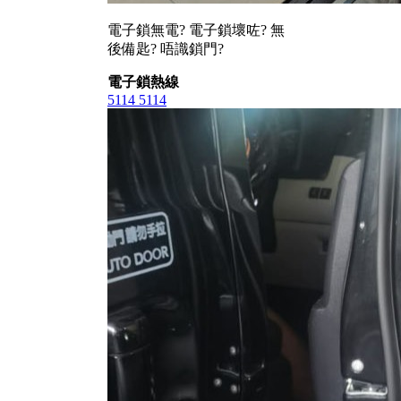
電子鎖無電? 電子鎖壞咗? 無
後備匙? 唔識鎖門?
電子鎖熱線
5114 5114