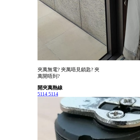
夾萬無電? 夾萬唔見鎖匙? 夾
萬開唔到?
開夾萬熱線
5114 5114