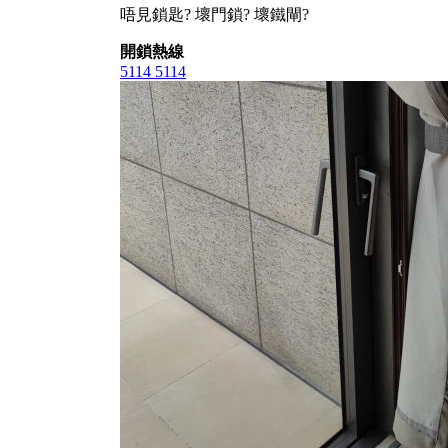
唔見鎖匙? 壞門鎖? 壞鐵閘?
開鎖熱線
5114 5114