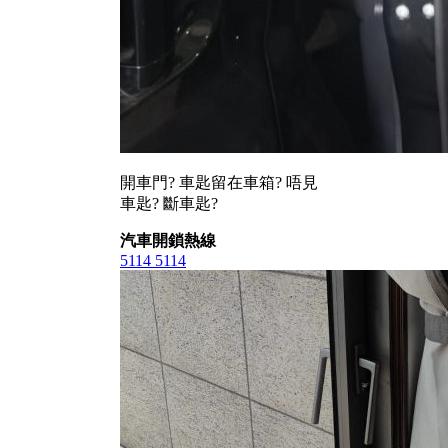
開車門? 車匙留在車箱? 唔見
車匙? 斷車匙?
汽車開鎖熱線
5114 5114