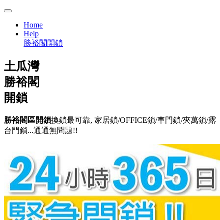
Home
Help
勝裕閣開鎖
土瓜灣
勝裕閣
開鎖
勝裕閣區開鎖
換鎖最可靠, 家居鎖/OFFICE鎖/車門鎖/夾萬鎖/露
台門鎖...通通無問題!!