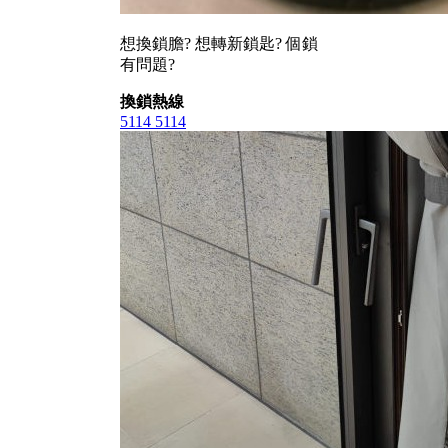
想換鎖膽? 想轉新鎖匙? 個鎖
有問題?
換鎖熱線
5114 5114