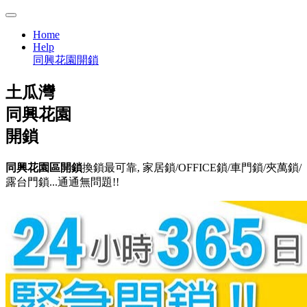
Home
Help
同興花園開鎖
土瓜灣
同興花園
開鎖
同興花園區開鎖
換鎖最可靠, 家居鎖/OFFICE鎖/車門鎖/夾萬鎖/
露台門鎖...通通無問題!!