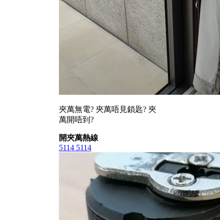
夾萬無電? 夾萬唔見鎖匙? 夾
萬開唔到?
開夾萬熱線
5114 5114