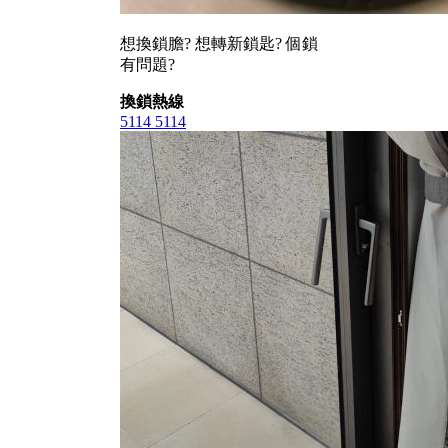
想換鎖膽? 想轉新鎖匙? 個鎖
有問題?
換鎖熱線
5114 5114