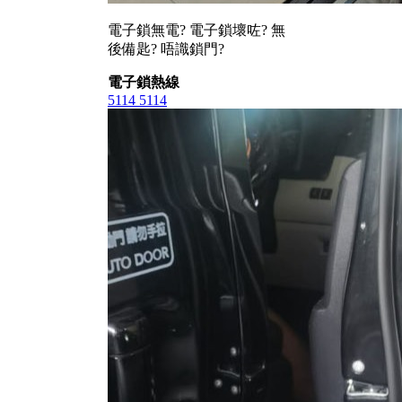
電子鎖無電? 電子鎖壞咗? 無
後備匙? 唔識鎖門?
電子鎖熱線
5114 5114