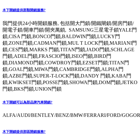
木下開鎖提供那類開鎖服務?
我門提供24小時開鎖服務, 包括開大門鎖/開鐵閘鎖/開房門鎖/
開電子鎖/開車門鎖/開夾萬鎖, SAMSUNG三星電子鎖YALE門
鎖,CISA 門鎖,BONCO門鎖,BALDWIN門鎖,LUCKY門
鎖,ZONE門鎖,CADMAN門鎖,MUL T LOCK門鎖,MARIANI門
鎖,CES門鎖,MARKS 門鎖,TITAN門鎖,JADO門鎖,SCHLAGE
門鎖,ADEL門鎖,FRASCIO門鎖,ISEO門鎖,BIRD門
鎖,DIAMOND門鎖,COWDROY門鎖,EZSET門鎖;TITAN門
鎖,GOAL門鎖,MIWA門鎖,CAMBRIDGE門鎖,ALPHA門
鎖,AZBE門鎖,SUPER-T-LOCK門鎖,DANDY 門鎖,KABA門
鎖,KWIKSET門鎖,POSSE門鎖,SHOWA門鎖,DOM門鎖,JETKO
門鎖,BKS門鎖,UNION門鎖
木下開鎖可以為那品牌汽車開鎖?
ALFA/AUDI/BENTLEY/BENZ/BMW/FERRARI/FORD/GOGORO
木下開鎖提供那區開鎖服務?