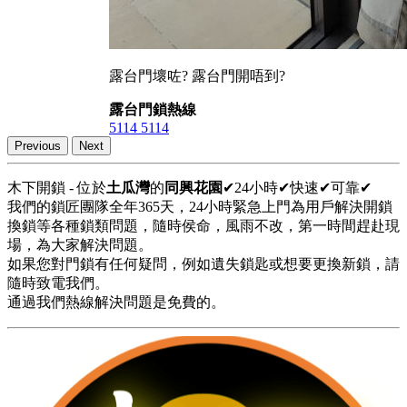
露台門壞咗? 露台門開唔到?
露台門鎖熱線
5114 5114
Previous
Next
木下開鎖 - 位於
土瓜灣
的
同興花園
✔24小時✔快速✔可靠✔
我們的鎖匠團隊全年365天，24小時緊急上門為用戶解決開鎖
換鎖等各種鎖類問題，隨時侯命，風雨不改，第一時間趕赴現
場，為大家解決問題。
如果您對門鎖有任何疑問，例如遺失鎖匙或想要更換新鎖，請
隨時致電我們。
通過我們熱線解決問題是免費的。