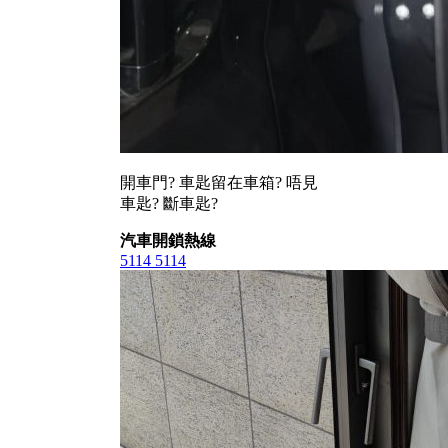
開車門? 車匙留在車箱? 唔見
車匙? 斷車匙?
汽車開鎖熱線
5114 5114