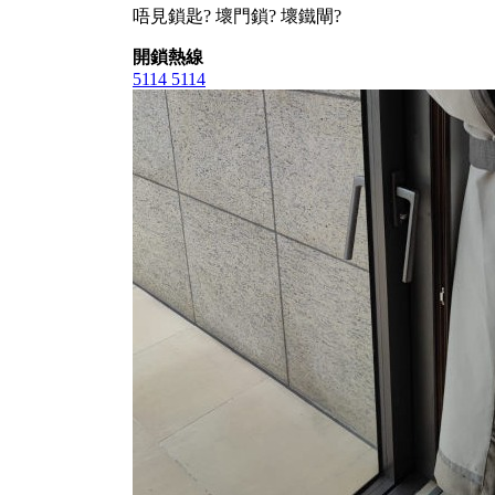
唔見鎖匙? 壞門鎖? 壞鐵閘?
開鎖熱線
5114 5114