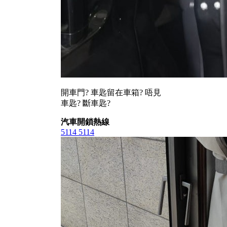
開車門? 車匙留在車箱? 唔見
車匙? 斷車匙?
汽車開鎖熱線
5114 5114