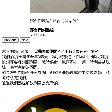
露台門壞咗? 露台門開唔到?
露台門鎖熱線
5114 5114
Previous
Next
木下開鎖 - 位於
土瓜灣
的
嘉運閣
✔24小時✔快速✔可靠✔
我們的鎖匠團隊全年365天，24小時緊急上門為用戶解決開鎖
換鎖等各種鎖類問題，隨時侯命，風雨不改，第一時間趕赴現
場，為大家解決問題。
如果您對門鎖有任何疑問，例如遺失鎖匙或想要更換新鎖，請
隨時致電我們。
通過我們熱線解決問題是免費的。