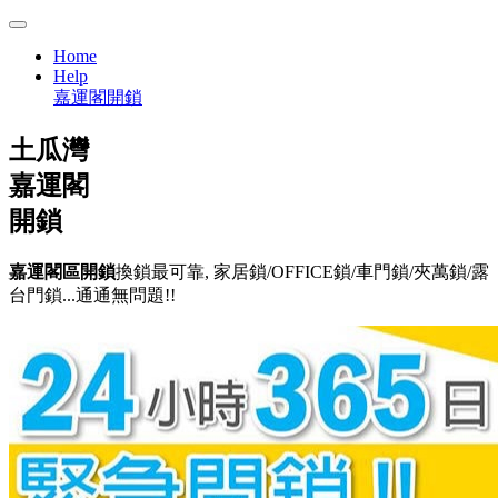
Home
Help
嘉運閣開鎖
土瓜灣
嘉運閣
開鎖
嘉運閣區開鎖
換鎖最可靠, 家居鎖/OFFICE鎖/車門鎖/夾萬鎖/露
台門鎖...通通無問題!!