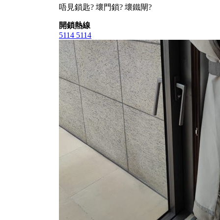
唔見鎖匙? 壞門鎖? 壞鐵閘?
開鎖熱線
5114 5114