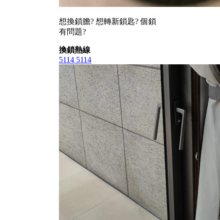
想換鎖膽? 想轉新鎖匙? 個鎖
有問題?
換鎖熱線
5114 5114