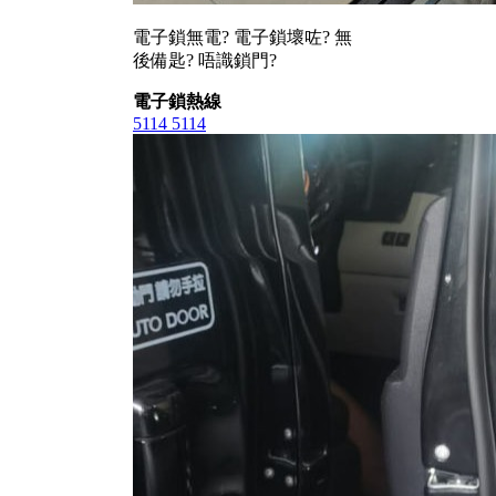
電子鎖無電? 電子鎖壞咗? 無
後備匙? 唔識鎖門?
電子鎖熱線
5114 5114