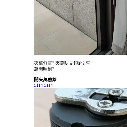
夾萬無電? 夾萬唔見鎖匙? 夾
萬開唔到?
開夾萬熱線
5114 5114