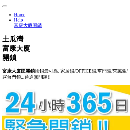
Home
Help
富康大廈開鎖
土瓜灣
富康大廈
開鎖
富康大廈區開鎖
換鎖最可靠, 家居鎖/OFFICE鎖/車門鎖/夾萬鎖/
露台門鎖...通通無問題!!