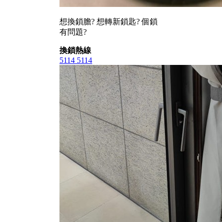
想換鎖膽? 想轉新鎖匙? 個鎖
有問題?
換鎖熱線
5114 5114