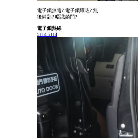
電子鎖無電? 電子鎖壞咗? 無
後備匙? 唔識鎖門?
電子鎖熱線
5114 5114