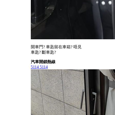
開車門? 車匙留在車箱? 唔見
車匙? 斷車匙?
汽車開鎖熱線
5114 5114