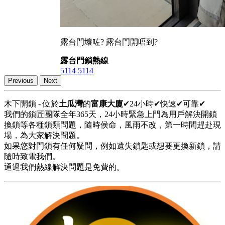
露台門壞咗? 露台門開唔到?
露台門鎖熱線
5114 5114
Previous
Next
木下開鎖 - 位於
土瓜灣
的
富康大廈
✔24小時✔快速✔可靠✔
我們的鎖匠團隊全年365天，24小時緊急上門為用戶解決開鎖
換鎖等各種鎖類問題，隨時侯命，風雨不改，第一時間趕赴現
場，為大家解決問題。
如果您對門鎖有任何疑問，例如遺失鎖匙或想要更換新鎖，請
隨時致電我們。
通過我們熱線解決問題是免費的。