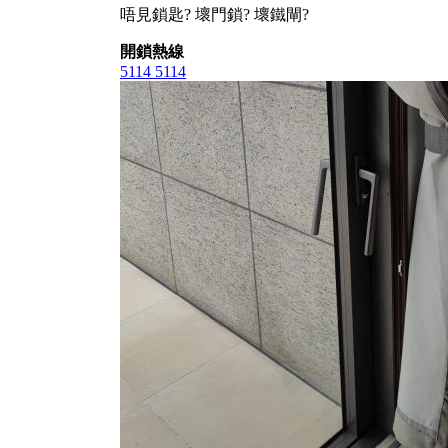
唔見鎖匙? 壞門鎖? 壞鐵閘?
開鎖熱線
5114 5114