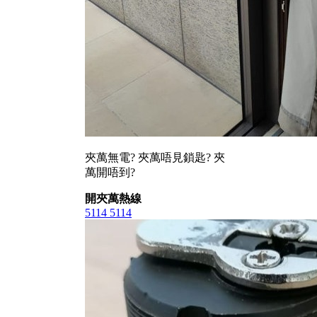
夾萬無電? 夾萬唔見鎖匙? 夾
萬開唔到?
開夾萬熱線
5114 5114