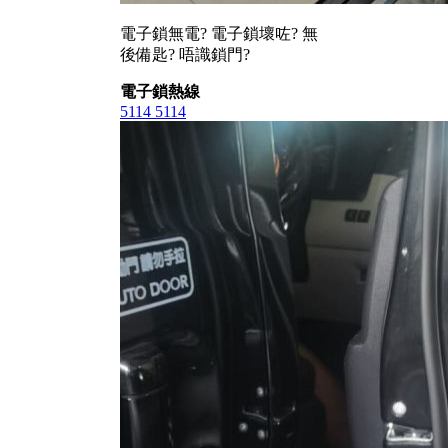
電子鎖無電? 電子鎖壞咗? 無
後備匙? 唔識鎖門?
電子鎖熱線
5114 5114