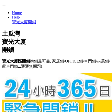
Home
Help
寶光大廈開鎖
土瓜灣
寶光大廈
開鎖
寶光大廈區開鎖
換鎖最可靠, 家居鎖/OFFICE鎖/車門鎖/夾萬鎖/
露台門鎖...通通無問題!!