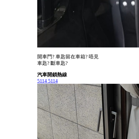
開車門? 車匙留在車箱? 唔見
車匙? 斷車匙?
汽車開鎖熱線
5114 5114