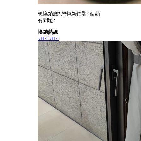
想換鎖膽? 想轉新鎖匙? 個鎖
有問題?
換鎖熱線
5114 5114