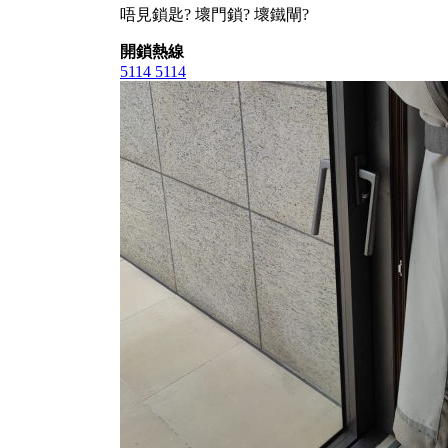
唔見鎖匙? 壞門鎖? 壞鐵閘?
開鎖熱線
5114 5114