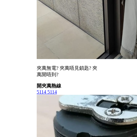
夾萬無電? 夾萬唔見鎖匙? 夾
萬開唔到?
開夾萬熱線
5114 5114