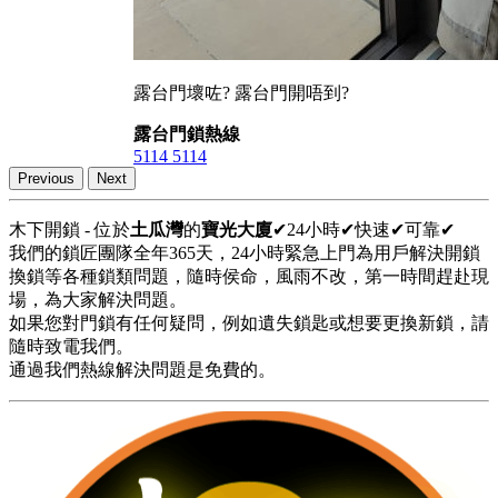
露台門壞咗? 露台門開唔到?
露台門鎖熱線
5114 5114
Previous
Next
木下開鎖 - 位於
土瓜灣
的
寶光大廈
✔24小時✔快速✔可靠✔
我們的鎖匠團隊全年365天，24小時緊急上門為用戶解決開鎖
換鎖等各種鎖類問題，隨時侯命，風雨不改，第一時間趕赴現
場，為大家解決問題。
如果您對門鎖有任何疑問，例如遺失鎖匙或想要更換新鎖，請
隨時致電我們。
通過我們熱線解決問題是免費的。