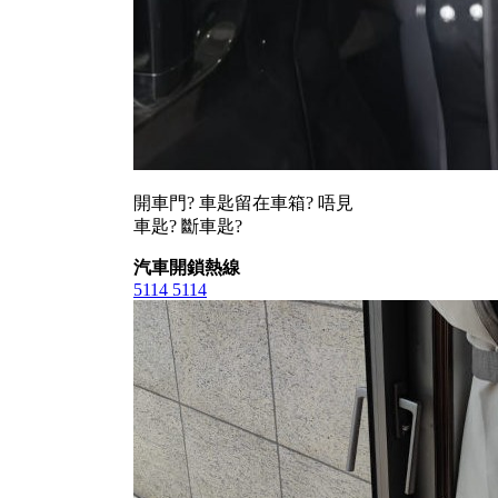
開車門? 車匙留在車箱? 唔見
車匙? 斷車匙?
汽車開鎖熱線
5114 5114