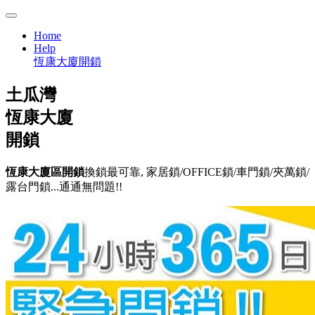
Home
Help
恆康大廈開鎖
土瓜灣
恆康大廈
開鎖
恆康大廈區開鎖
換鎖最可靠, 家居鎖/OFFICE鎖/車門鎖/夾萬鎖/
露台門鎖...通通無問題!!