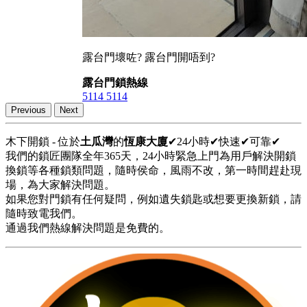
露台門壞咗? 露台門開唔到?
露台門鎖熱線
5114 5114
Previous
Next
木下開鎖 - 位於
土瓜灣
的
恆康大廈
✔24小時✔快速✔可靠✔
我們的鎖匠團隊全年365天，24小時緊急上門為用戶解決開鎖
換鎖等各種鎖類問題，隨時侯命，風雨不改，第一時間趕赴現
場，為大家解決問題。
如果您對門鎖有任何疑問，例如遺失鎖匙或想要更換新鎖，請
隨時致電我們。
通過我們熱線解決問題是免費的。