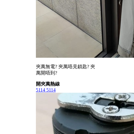
夾萬無電? 夾萬唔見鎖匙? 夾
萬開唔到?
開夾萬熱線
5114 5114