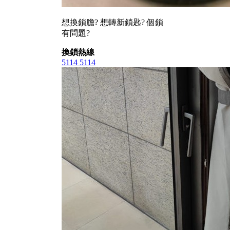
想換鎖膽? 想轉新鎖匙? 個鎖
有問題?
換鎖熱線
5114 5114