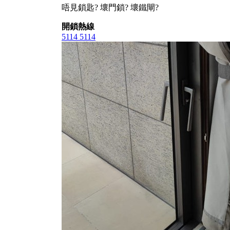
唔見鎖匙? 壞門鎖? 壞鐵閘?
開鎖熱線
5114 5114