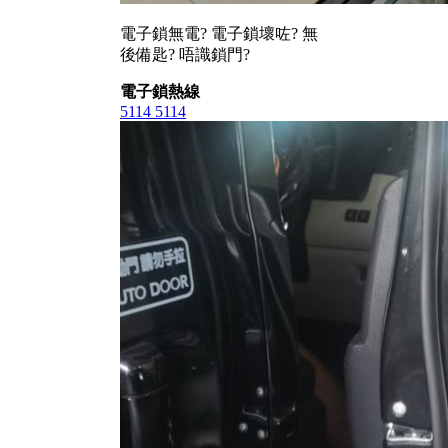
電子鎖無電? 電子鎖壞咗? 無
後備匙? 唔識鎖門?
電子鎖熱線
5114 5114