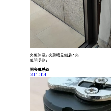
夾萬無電? 夾萬唔見鎖匙? 夾
萬開唔到?
開夾萬熱線
5114 5114