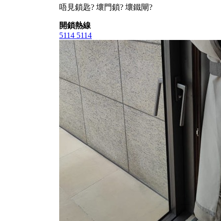
唔見鎖匙? 壞門鎖? 壞鐵閘?
開鎖熱線
5114 5114