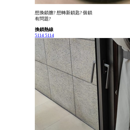
想換鎖膽? 想轉新鎖匙? 個鎖
有問題?
換鎖熱線
5114 5114