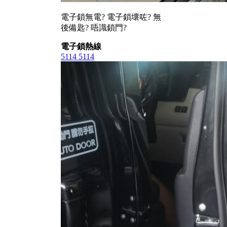
電子鎖無電? 電子鎖壞咗? 無
後備匙? 唔識鎖門?
電子鎖熱線
5114 5114