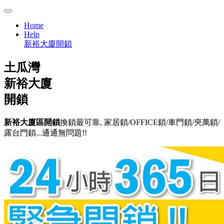
Home
Help
新裕大廈開鎖
土瓜灣
新裕大廈
開鎖
新裕大廈區開鎖
換鎖最可靠, 家居鎖/OFFICE鎖/車門鎖/夾萬鎖/
露台門鎖...通通無問題!!