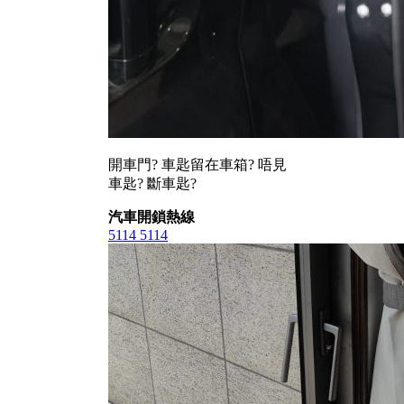
開車門? 車匙留在車箱? 唔見
車匙? 斷車匙?
汽車開鎖熱線
5114 5114