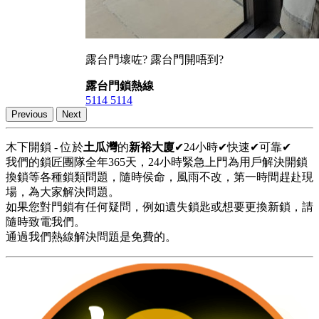
露台門壞咗? 露台門開唔到?
露台門鎖熱線
5114 5114
Previous
Next
木下開鎖 - 位於
土瓜灣
的
新裕大廈
✔24小時✔快速✔可靠✔
我們的鎖匠團隊全年365天，24小時緊急上門為用戶解決開鎖
換鎖等各種鎖類問題，隨時侯命，風雨不改，第一時間趕赴現
場，為大家解決問題。
如果您對門鎖有任何疑問，例如遺失鎖匙或想要更換新鎖，請
隨時致電我們。
通過我們熱線解決問題是免費的。