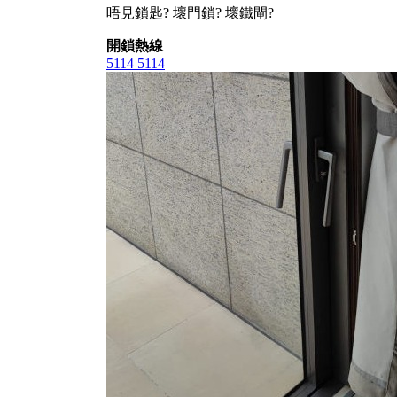
唔見鎖匙? 壞門鎖? 壞鐵閘?
開鎖熱線
5114 5114