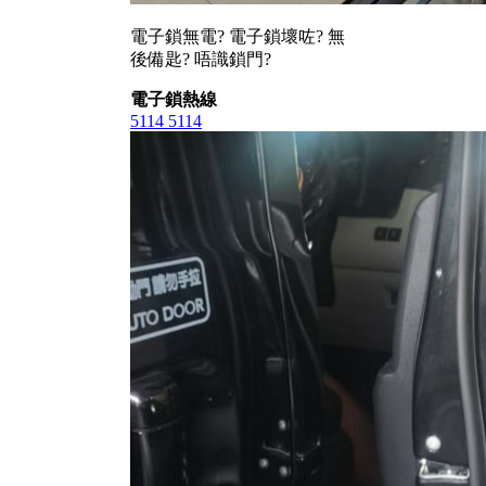
電子鎖無電? 電子鎖壞咗? 無
後備匙? 唔識鎖門?
電子鎖熱線
5114 5114