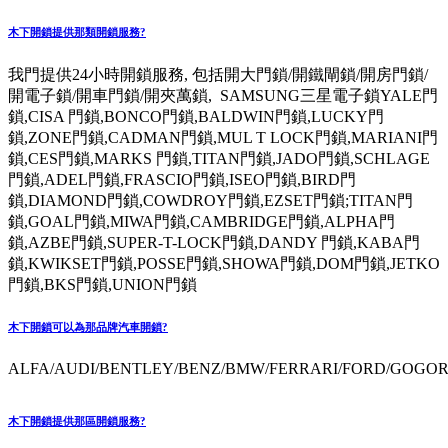
木下開鎖提供那類開鎖服務?
我門提供24小時開鎖服務, 包括開大門鎖/開鐵閘鎖/開房門鎖/
開電子鎖/開車門鎖/開夾萬鎖, SAMSUNG三星電子鎖YALE門
鎖,CISA 門鎖,BONCO門鎖,BALDWIN門鎖,LUCKY門
鎖,ZONE門鎖,CADMAN門鎖,MUL T LOCK門鎖,MARIANI門
鎖,CES門鎖,MARKS 門鎖,TITAN門鎖,JADO門鎖,SCHLAGE
門鎖,ADEL門鎖,FRASCIO門鎖,ISEO門鎖,BIRD門
鎖,DIAMOND門鎖,COWDROY門鎖,EZSET門鎖;TITAN門
鎖,GOAL門鎖,MIWA門鎖,CAMBRIDGE門鎖,ALPHA門
鎖,AZBE門鎖,SUPER-T-LOCK門鎖,DANDY 門鎖,KABA門
鎖,KWIKSET門鎖,POSSE門鎖,SHOWA門鎖,DOM門鎖,JETKO
門鎖,BKS門鎖,UNION門鎖
木下開鎖可以為那品牌汽車開鎖?
ALFA/AUDI/BENTLEY/BENZ/BMW/FERRARI/FORD/GOGORO
木下開鎖提供那區開鎖服務?