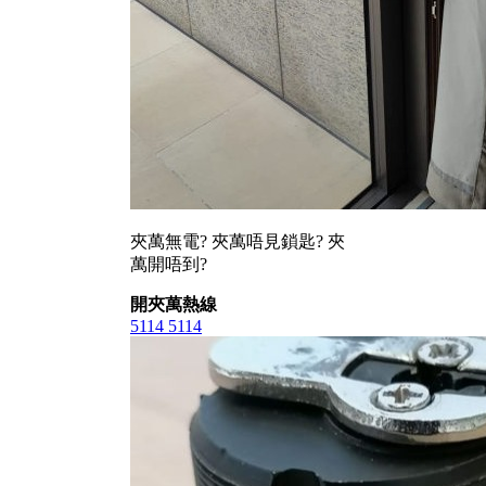
夾萬無電? 夾萬唔見鎖匙? 夾
萬開唔到?
開夾萬熱線
5114 5114