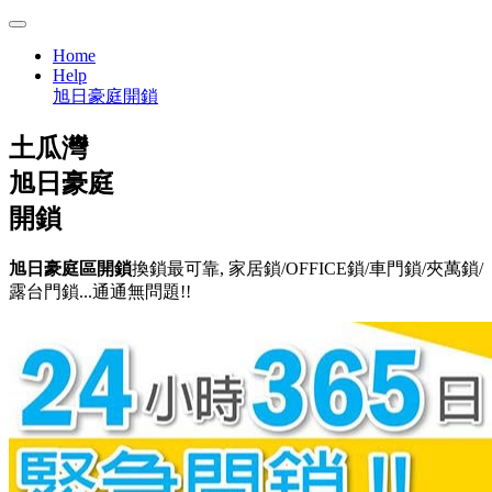
Home
Help
旭日豪庭開鎖
土瓜灣
旭日豪庭
開鎖
旭日豪庭區開鎖
換鎖最可靠, 家居鎖/OFFICE鎖/車門鎖/夾萬鎖/
露台門鎖...通通無問題!!