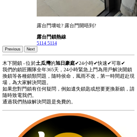
露台門壞咗? 露台門開唔到?
露台門鎖熱線
5114 5114
Previous
Next
木下開鎖 - 位於
土瓜灣
的
旭日豪庭
✔24小時✔快速✔可靠✔
我們的鎖匠團隊全年365天，24小時緊急上門為用戶解決開鎖
換鎖等各種鎖類問題，隨時侯命，風雨不改，第一時間趕赴現
場，為大家解決問題。
如果您對門鎖有任何疑問，例如遺失鎖匙或想要更換新鎖，請
隨時致電我們。
通過我們熱線解決問題是免費的。