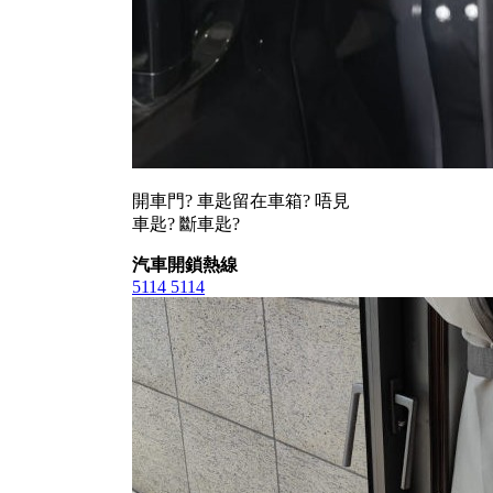
開車門? 車匙留在車箱? 唔見
車匙? 斷車匙?
汽車開鎖熱線
5114 5114