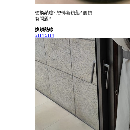
想換鎖膽? 想轉新鎖匙? 個鎖
有問題?
換鎖熱線
5114 5114