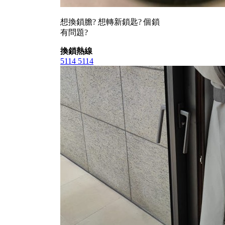
想換鎖膽? 想轉新鎖匙? 個鎖
有問題?
換鎖熱線
5114 5114