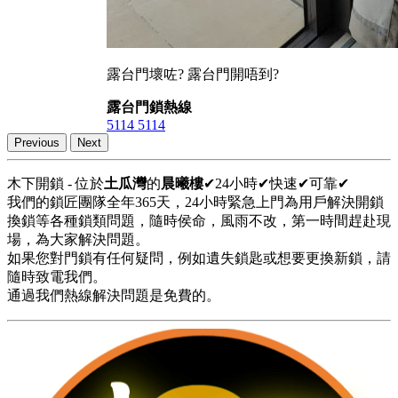
露台門壞咗? 露台門開唔到?
露台門鎖熱線
5114 5114
Previous
Next
木下開鎖 - 位於
土瓜灣
的
晨曦樓
✔24小時✔快速✔可靠✔
我們的鎖匠團隊全年365天，24小時緊急上門為用戶解決開鎖
換鎖等各種鎖類問題，隨時侯命，風雨不改，第一時間趕赴現
場，為大家解決問題。
如果您對門鎖有任何疑問，例如遺失鎖匙或想要更換新鎖，請
隨時致電我們。
通過我們熱線解決問題是免費的。