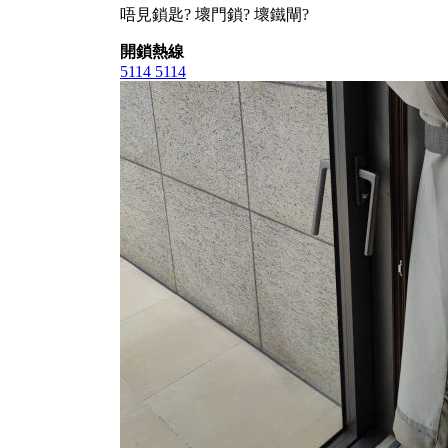
唔見鎖匙? 壞門鎖? 壞鐵閘?
開鎖熱線
5114 5114