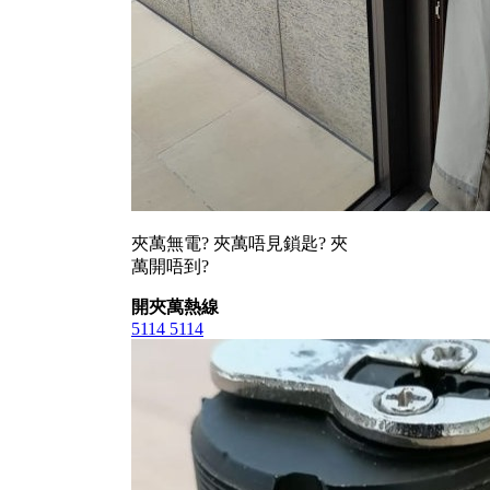
夾萬無電? 夾萬唔見鎖匙? 夾
萬開唔到?
開夾萬熱線
5114 5114