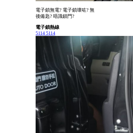
電子鎖無電? 電子鎖壞咗? 無
後備匙? 唔識鎖門?
電子鎖熱線
5114 5114