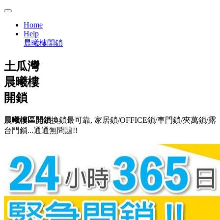
Home
Help
晨曦樓開鎖
土瓜灣
晨曦樓
開鎖
晨曦樓區開鎖
換鎖最可靠, 家居鎖/OFFICE鎖/車門鎖/夾萬鎖/露
台門鎖...通通無問題!!