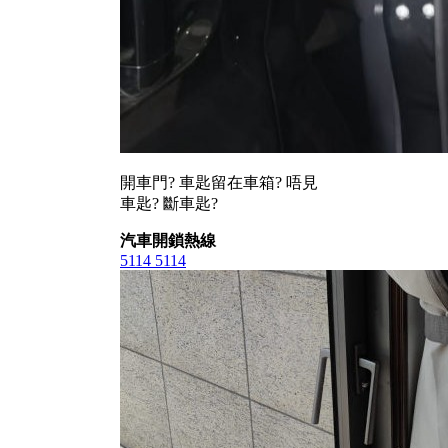
開車門? 車匙留在車箱? 唔見
車匙? 斷車匙?
汽車開鎖熱線
5114 5114