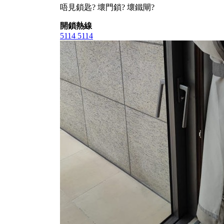
唔見鎖匙? 壞門鎖? 壞鐵閘?
開鎖熱線
5114 5114