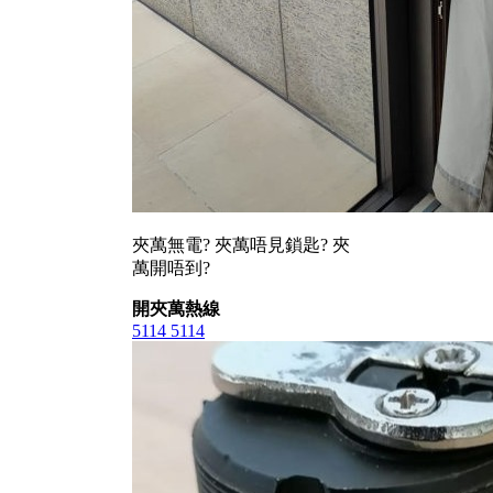
夾萬無電? 夾萬唔見鎖匙? 夾
萬開唔到?
開夾萬熱線
5114 5114