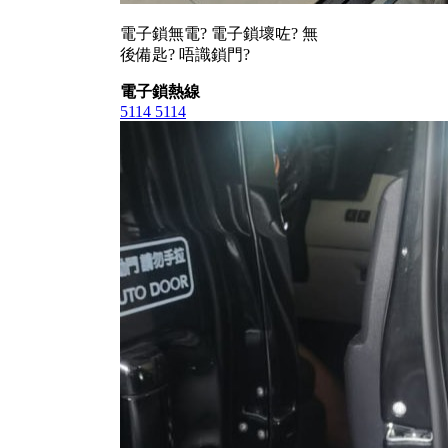
電子鎖無電? 電子鎖壞咗? 無
後備匙? 唔識鎖門?
電子鎖熱線
5114 5114