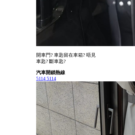
開車門? 車匙留在車箱? 唔見
車匙? 斷車匙?
汽車開鎖熱線
5114 5114