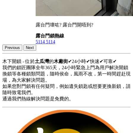
露台門壞咗? 露台門開唔到?
露台門鎖熱線
5114 5114
Previous
Next
木下開鎖 - 位於
土瓜灣
的
木廠街
✔24小時✔快速✔可靠✔
我們的鎖匠團隊全年365天，24小時緊急上門為用戶解決開鎖
換鎖等各種鎖類問題，隨時侯命，風雨不改，第一時間趕赴現
場，為大家解決問題。
如果您對門鎖有任何疑問，例如遺失鎖匙或想要更換新鎖，請
隨時致電我們。
通過我們熱線解決問題是免費的。