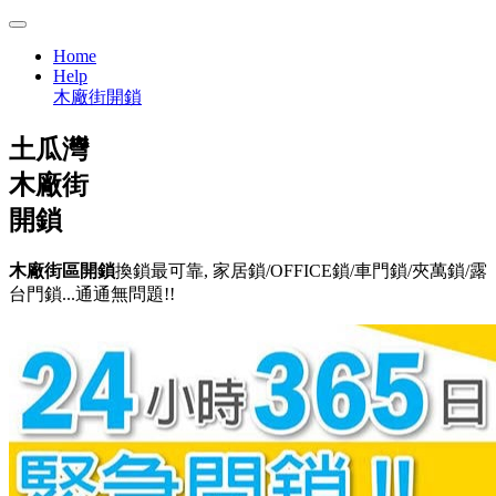
Home
Help
木廠街開鎖
土瓜灣
木廠街
開鎖
木廠街區開鎖
換鎖最可靠, 家居鎖/OFFICE鎖/車門鎖/夾萬鎖/露
台門鎖...通通無問題!!