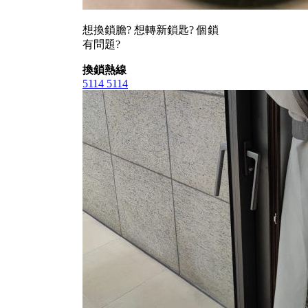
想換鎖膽? 想轉新鎖匙? 個鎖
有問題?
換鎖熱線
5114 5114