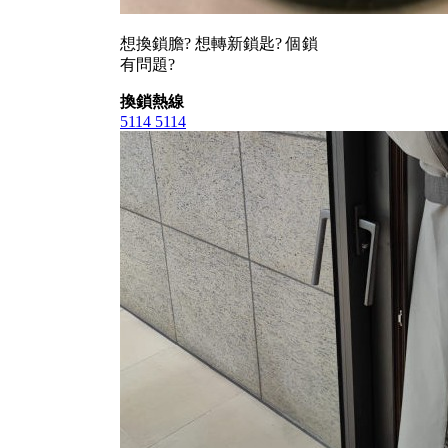
想換鎖膽? 想轉新鎖匙? 個鎖
有問題?
換鎖熱線
5114 5114