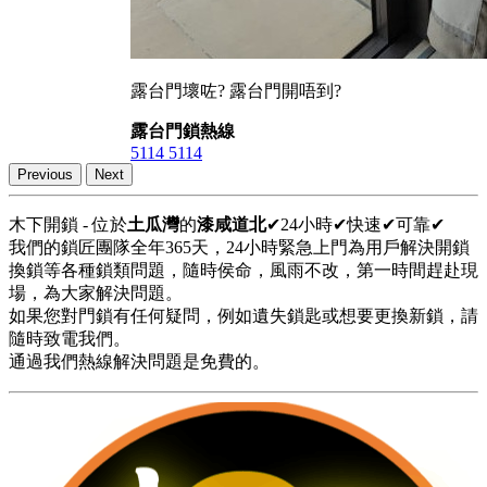
露台門壞咗? 露台門開唔到?
露台門鎖熱線
5114 5114
Previous
Next
木下開鎖 - 位於
土瓜灣
的
漆咸道北
✔24小時✔快速✔可靠✔
我們的鎖匠團隊全年365天，24小時緊急上門為用戶解決開鎖
換鎖等各種鎖類問題，隨時侯命，風雨不改，第一時間趕赴現
場，為大家解決問題。
如果您對門鎖有任何疑問，例如遺失鎖匙或想要更換新鎖，請
隨時致電我們。
通過我們熱線解決問題是免費的。