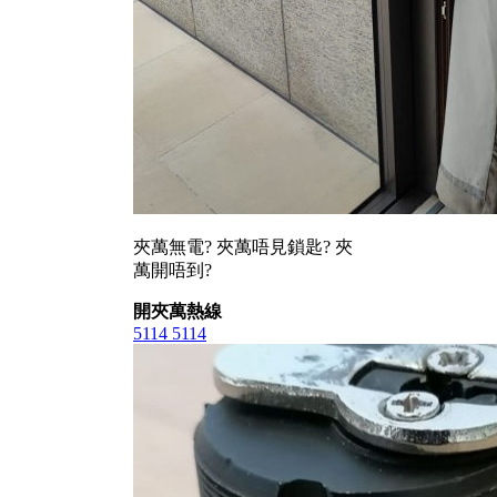
夾萬無電? 夾萬唔見鎖匙? 夾
萬開唔到?
開夾萬熱線
5114 5114