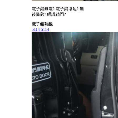
電子鎖無電? 電子鎖壞咗? 無
後備匙? 唔識鎖門?
電子鎖熱線
5114 5114