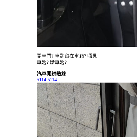
開車門? 車匙留在車箱? 唔見
車匙? 斷車匙?
汽車開鎖熱線
5114 5114