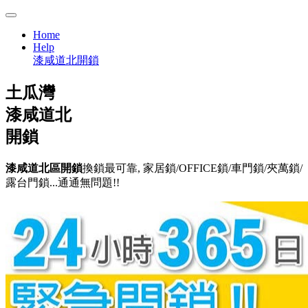
Home
Help
漆咸道北開鎖
土瓜灣
漆咸道北
開鎖
漆咸道北區開鎖
換鎖最可靠, 家居鎖/OFFICE鎖/車門鎖/夾萬鎖/
露台門鎖...通通無問題!!