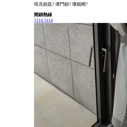
唔見鎖匙? 壞門鎖? 壞鐵閘?
開鎖熱線
5114 5114