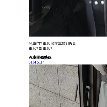
開車門? 車匙留在車箱? 唔見
車匙? 斷車匙?
汽車開鎖熱線
5114 5114