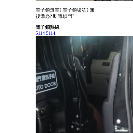
電子鎖無電? 電子鎖壞咗? 無
後備匙? 唔識鎖門?
電子鎖熱線
5114 5114