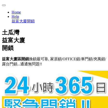
Home
Help
益富大廈開鎖
土瓜灣
益富大廈
開鎖
益富大廈區開鎖
換鎖最可靠, 家居鎖/OFFICE鎖/車門鎖/夾萬鎖/
露台門鎖...通通無問題!!