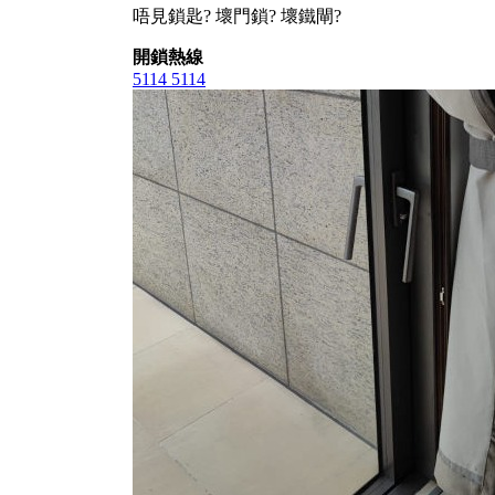
唔見鎖匙? 壞門鎖? 壞鐵閘?
開鎖熱線
5114 5114