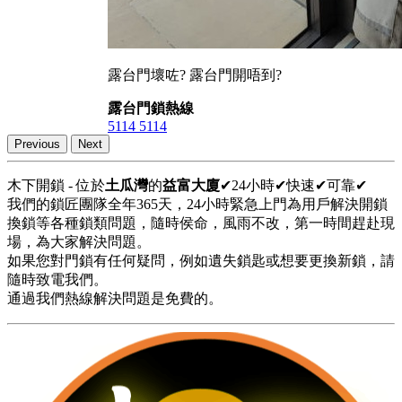
露台門壞咗? 露台門開唔到?
露台門鎖熱線
5114 5114
Previous
Next
木下開鎖 - 位於
土瓜灣
的
益富大廈
✔24小時✔快速✔可靠✔
我們的鎖匠團隊全年365天，24小時緊急上門為用戶解決開鎖
換鎖等各種鎖類問題，隨時侯命，風雨不改，第一時間趕赴現
場，為大家解決問題。
如果您對門鎖有任何疑問，例如遺失鎖匙或想要更換新鎖，請
隨時致電我們。
通過我們熱線解決問題是免費的。