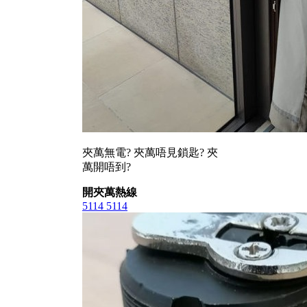
夾萬無電? 夾萬唔見鎖匙? 夾
萬開唔到?
開夾萬熱線
5114 5114