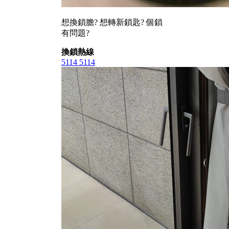
想換鎖膽? 想轉新鎖匙? 個鎖
有問題?
換鎖熱線
5114 5114