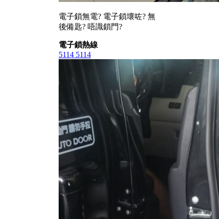
電子鎖無電? 電子鎖壞咗? 無
後備匙? 唔識鎖門?
電子鎖熱線
5114 5114