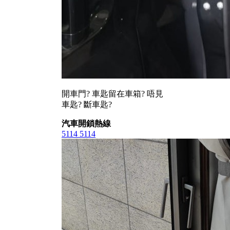
開車門? 車匙留在車箱? 唔見
車匙? 斷車匙?
汽車開鎖熱線
5114 5114