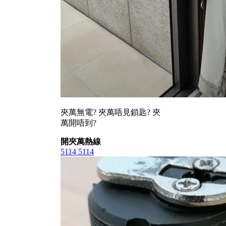
夾萬無電? 夾萬唔見鎖匙? 夾
萬開唔到?
開夾萬熱線
5114 5114