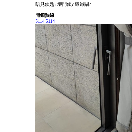
唔見鎖匙? 壞門鎖? 壞鐵閘?
開鎖熱線
5114 5114