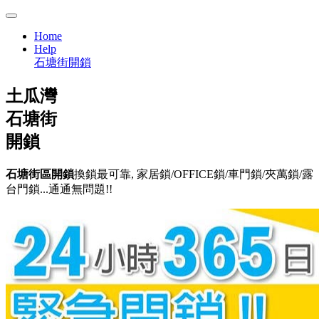
Home
Help
石塘街開鎖
土瓜灣
石塘街
開鎖
石塘街區開鎖
換鎖最可靠, 家居鎖/OFFICE鎖/車門鎖/夾萬鎖/露
台門鎖...通通無問題!!