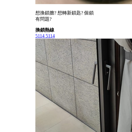
想換鎖膽? 想轉新鎖匙? 個鎖
有問題?
換鎖熱線
5114 5114