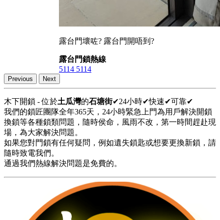
露台門壞咗? 露台門開唔到?
露台門鎖熱線
5114 5114
Previous
Next
木下開鎖 - 位於
土瓜灣
的
石塘街
✔24小時✔快速✔可靠✔
我們的鎖匠團隊全年365天，24小時緊急上門為用戶解決開鎖
換鎖等各種鎖類問題，隨時侯命，風雨不改，第一時間趕赴現
場，為大家解決問題。
如果您對門鎖有任何疑問，例如遺失鎖匙或想要更換新鎖，請
隨時致電我們。
通過我們熱線解決問題是免費的。