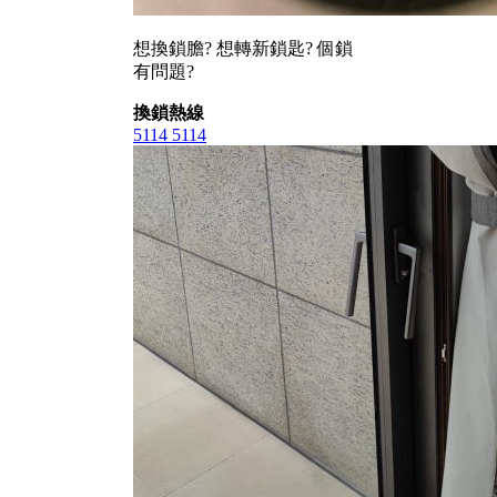
想換鎖膽? 想轉新鎖匙? 個鎖
有問題?
換鎖熱線
5114 5114