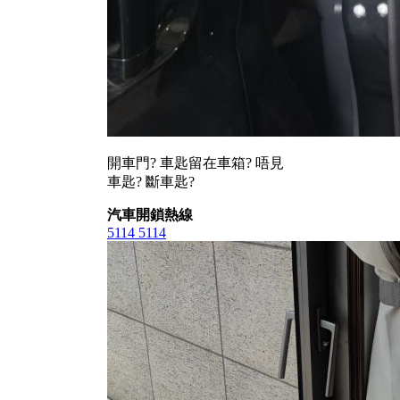
開車門? 車匙留在車箱? 唔見
車匙? 斷車匙?
汽車開鎖熱線
5114 5114