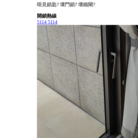
唔見鎖匙? 壞門鎖? 壞鐵閘?
開鎖熱線
5114 5114