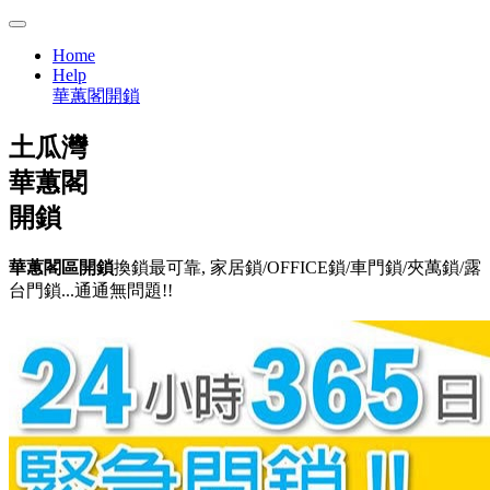
Home
Help
華蕙閣開鎖
土瓜灣
華蕙閣
開鎖
華蕙閣區開鎖
換鎖最可靠, 家居鎖/OFFICE鎖/車門鎖/夾萬鎖/露
台門鎖...通通無問題!!