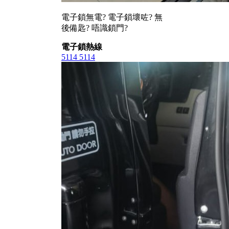
電子鎖無電? 電子鎖壞咗? 無
後備匙? 唔識鎖門?
電子鎖熱線
5114 5114