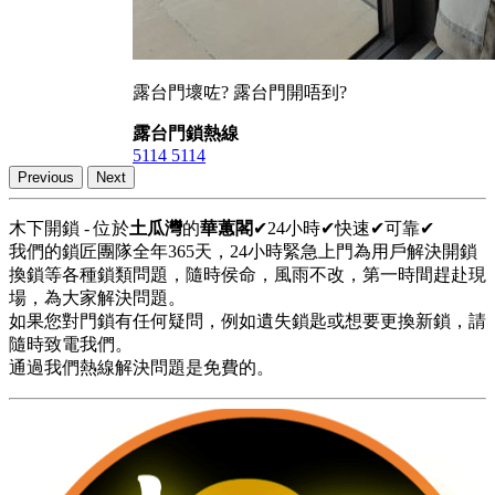
露台門壞咗? 露台門開唔到?
露台門鎖熱線
5114 5114
Previous
Next
木下開鎖 - 位於
土瓜灣
的
華蕙閣
✔24小時✔快速✔可靠✔
我們的鎖匠團隊全年365天，24小時緊急上門為用戶解決開鎖
換鎖等各種鎖類問題，隨時侯命，風雨不改，第一時間趕赴現
場，為大家解決問題。
如果您對門鎖有任何疑問，例如遺失鎖匙或想要更換新鎖，請
隨時致電我們。
通過我們熱線解決問題是免費的。