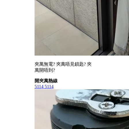
夾萬無電? 夾萬唔見鎖匙? 夾
萬開唔到?
開夾萬熱線
5114 5114