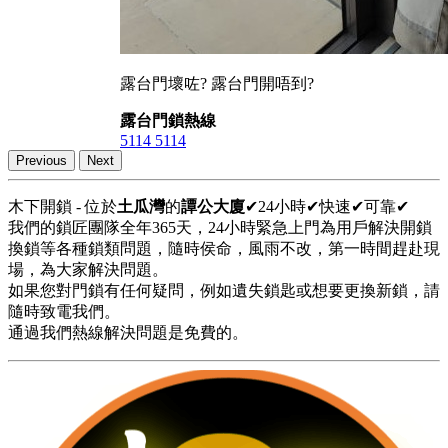
露台門壞咗? 露台門開唔到?
露台門鎖熱線
5114 5114
Previous
Next
木下開鎖 - 位於
土瓜灣
的
譚公大廈
✔24小時✔快速✔可靠✔
我們的鎖匠團隊全年365天，24小時緊急上門為用戶解決開鎖
換鎖等各種鎖類問題，隨時侯命，風雨不改，第一時間趕赴現
場，為大家解決問題。
如果您對門鎖有任何疑問，例如遺失鎖匙或想要更換新鎖，請
隨時致電我們。
通過我們熱線解決問題是免費的。