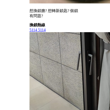
想換鎖膽? 想轉新鎖匙? 個鎖
有問題?
換鎖熱線
5114 5114