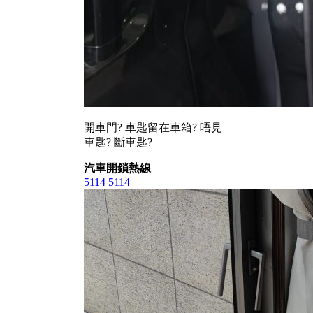
開車門? 車匙留在車箱? 唔見
車匙? 斷車匙?
汽車開鎖熱線
5114 5114