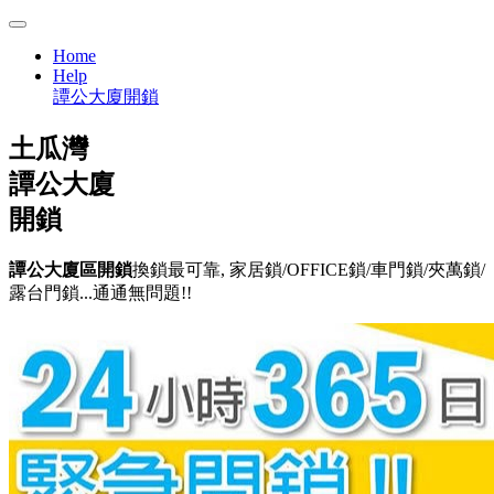
Home
Help
譚公大廈開鎖
土瓜灣
譚公大廈
開鎖
譚公大廈區開鎖
換鎖最可靠, 家居鎖/OFFICE鎖/車門鎖/夾萬鎖/
露台門鎖...通通無問題!!