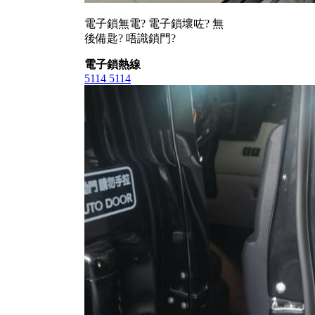
電子鎖無電? 電子鎖壞咗? 無
後備匙? 唔識鎖門?
電子鎖熱線
5114 5114