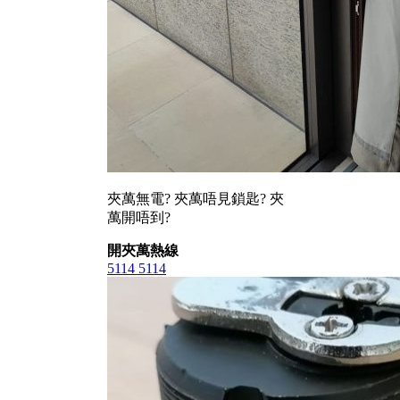
夾萬無電? 夾萬唔見鎖匙? 夾
萬開唔到?
開夾萬熱線
5114 5114