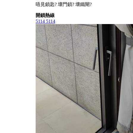
唔見鎖匙? 壞門鎖? 壞鐵閘?
開鎖熱線
5114 5114