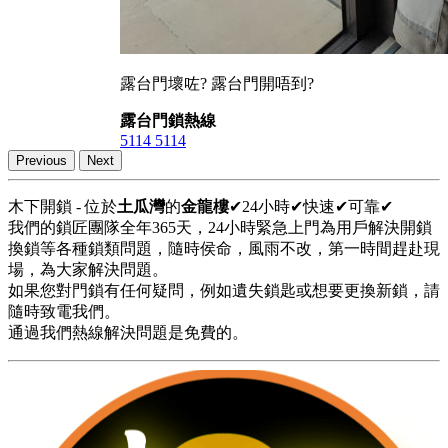
露台門壞咗? 露台門開唔到?
露台門鎖熱線
5114 5114
Previous
Next
木下開鎖 - 位於
土瓜灣
的
金龍樓
✔24小時✔快速✔可靠✔
我們的鎖匠團隊全年365天，24小時緊急上門為用戶解決開鎖
換鎖等各種鎖類問題，隨時侯命，風雨不改，第一時間趕赴現
場，為大家解決問題。
如果您對門鎖有任何疑問，例如遺失鎖匙或想要更換新鎖，請
隨時致電我們。
通過我們熱線解決問題是免費的。