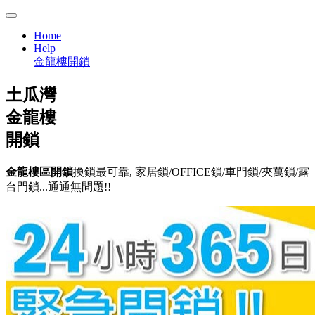
Home
Help
金龍樓開鎖
土瓜灣
金龍樓
開鎖
金龍樓區開鎖
換鎖最可靠, 家居鎖/OFFICE鎖/車門鎖/夾萬鎖/露
台門鎖...通通無問題!!