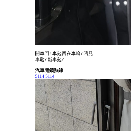
開車門? 車匙留在車箱? 唔見
車匙? 斷車匙?
汽車開鎖熱線
5114 5114