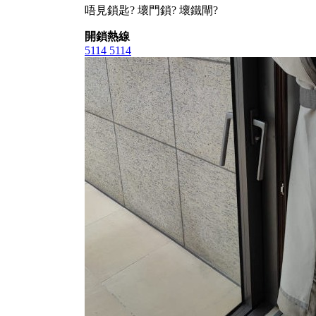
唔見鎖匙? 壞門鎖? 壞鐵閘?
開鎖熱線
5114 5114