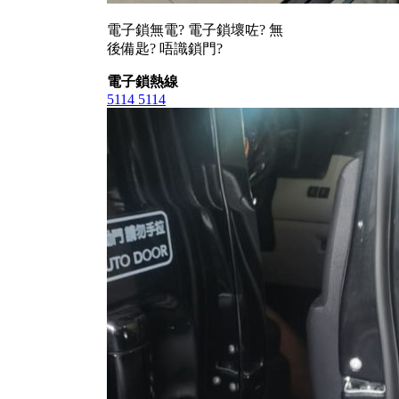
電子鎖無電? 電子鎖壞咗? 無
後備匙? 唔識鎖門?
電子鎖熱線
5114 5114