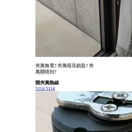
夾萬無電? 夾萬唔見鎖匙? 夾
萬開唔到?
開夾萬熱線
5114 5114