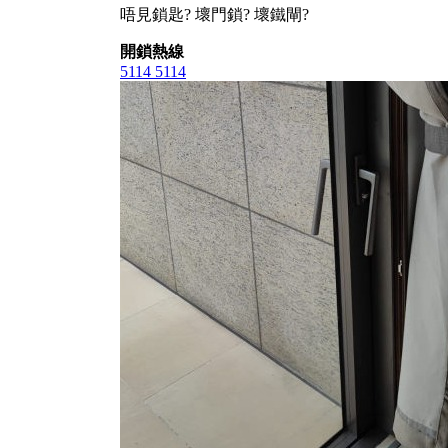
唔見鎖匙? 壞門鎖? 壞鐵閘?
開鎖熱線
5114 5114