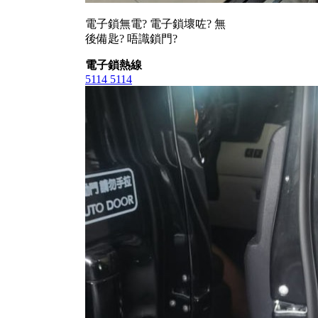
電子鎖無電? 電子鎖壞咗? 無
後備匙? 唔識鎖門?
電子鎖熱線
5114 5114