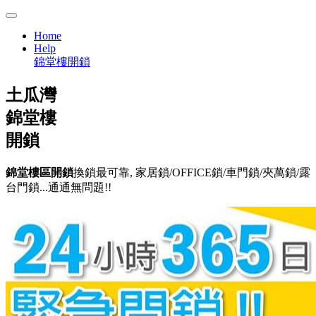
Home
Help
錦堂樓開鎖
土瓜灣
錦堂樓
開鎖
錦堂樓區開鎖
換鎖最可靠, 家居鎖/OFFICE鎖/車門鎖/夾萬鎖/露
台門鎖...通通無問題!!