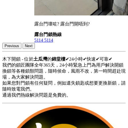
露台門壞咗? 露台門開唔到?
露台門鎖熱線
5114 5114
Previous
Next
木下開鎖 - 位於
土瓜灣
的
錦堂樓
✔24小時✔快速✔可靠✔
我們的鎖匠團隊全年365天，24小時緊急上門為用戶解決開鎖
換鎖等各種鎖類問題，隨時侯命，風雨不改，第一時間趕赴現
場，為大家解決問題。
如果您對門鎖有任何疑問，例如遺失鎖匙或想要更換新鎖，請
隨時致電我們。
通過我們熱線解決問題是免費的。