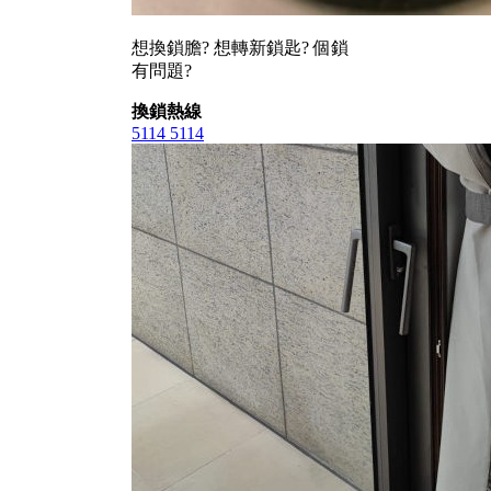
想換鎖膽? 想轉新鎖匙? 個鎖
有問題?
換鎖熱線
5114 5114