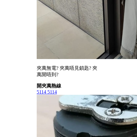
夾萬無電? 夾萬唔見鎖匙? 夾
萬開唔到?
開夾萬熱線
5114 5114