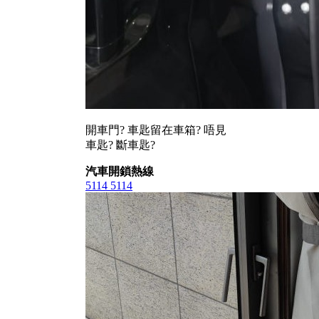
開車門? 車匙留在車箱? 唔見
車匙? 斷車匙?
汽車開鎖熱線
5114 5114