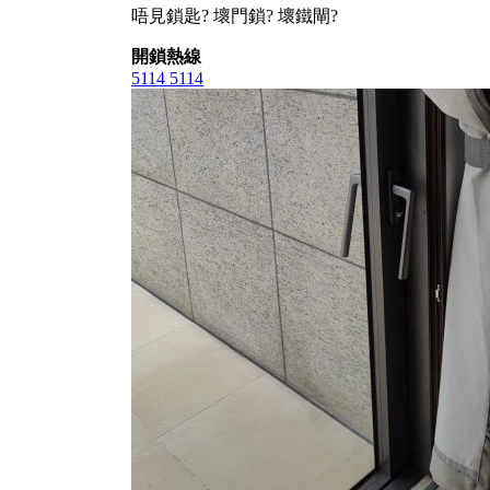
唔見鎖匙? 壞門鎖? 壞鐵閘?
開鎖熱線
5114 5114