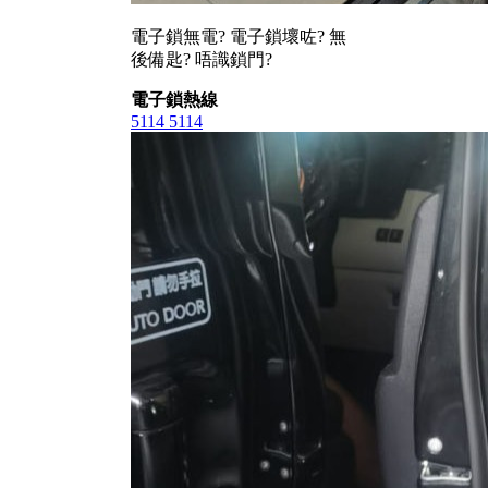
電子鎖無電? 電子鎖壞咗? 無
後備匙? 唔識鎖門?
電子鎖熱線
5114 5114