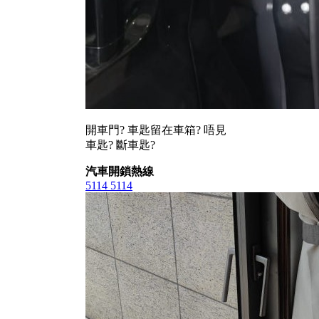
開車門? 車匙留在車箱? 唔見
車匙? 斷車匙?
汽車開鎖熱線
5114 5114