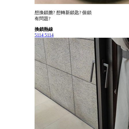
想換鎖膽? 想轉新鎖匙? 個鎖
有問題?
換鎖熱線
5114 5114