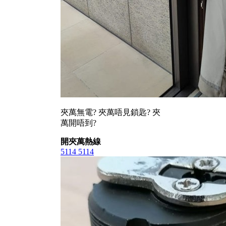
夾萬無電? 夾萬唔見鎖匙? 夾
萬開唔到?
開夾萬熱線
5114 5114