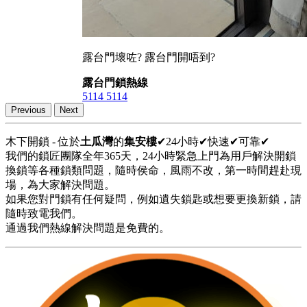
露台門壞咗? 露台門開唔到?
露台門鎖熱線
5114 5114
Previous
Next
木下開鎖 - 位於
土瓜灣
的
集安樓
✔24小時✔快速✔可靠✔
我們的鎖匠團隊全年365天，24小時緊急上門為用戶解決開鎖
換鎖等各種鎖類問題，隨時侯命，風雨不改，第一時間趕赴現
場，為大家解決問題。
如果您對門鎖有任何疑問，例如遺失鎖匙或想要更換新鎖，請
隨時致電我們。
通過我們熱線解決問題是免費的。