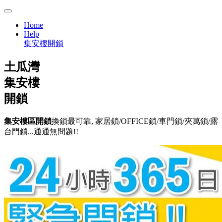
Home
Help
集安樓開鎖
土瓜灣
集安樓
開鎖
集安樓區開鎖
換鎖最可靠, 家居鎖/OFFICE鎖/車門鎖/夾萬鎖/露
台門鎖...通通無問題!!