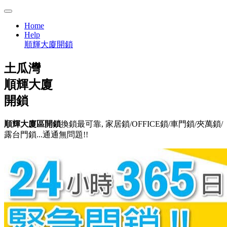
Home
Help
順輝大廈開鎖
土瓜灣
順輝大廈
開鎖
順輝大廈區開鎖
換鎖最可靠, 家居鎖/OFFICE鎖/車門鎖/夾萬鎖/
露台門鎖...通通無問題!!