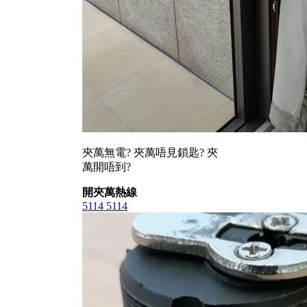
夾萬無電? 夾萬唔見鎖匙? 夾
萬開唔到?
開夾萬熱線
5114 5114