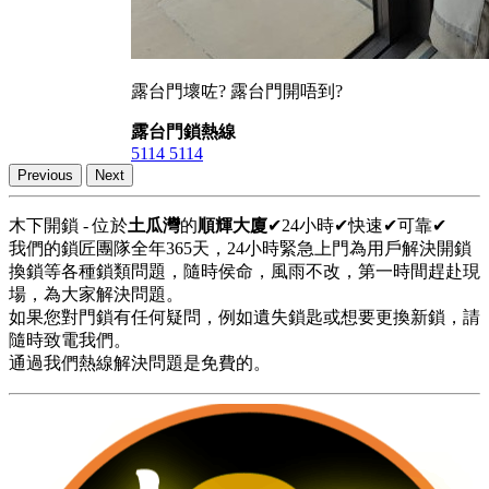
露台門壞咗? 露台門開唔到?
露台門鎖熱線
5114 5114
Previous
Next
木下開鎖 - 位於
土瓜灣
的
順輝大廈
✔24小時✔快速✔可靠✔
我們的鎖匠團隊全年365天，24小時緊急上門為用戶解決開鎖
換鎖等各種鎖類問題，隨時侯命，風雨不改，第一時間趕赴現
場，為大家解決問題。
如果您對門鎖有任何疑問，例如遺失鎖匙或想要更換新鎖，請
隨時致電我們。
通過我們熱線解決問題是免費的。