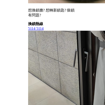
想換鎖膽? 想轉新鎖匙? 個鎖
有問題?
換鎖熱線
5114 5114