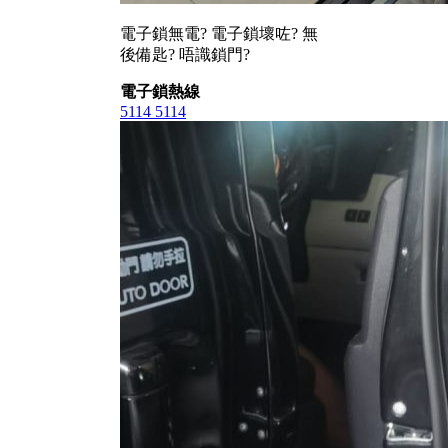
電子鎖無電? 電子鎖壞咗? 無
後備匙? 唔識鎖門?
電子鎖熱線
5114 5114