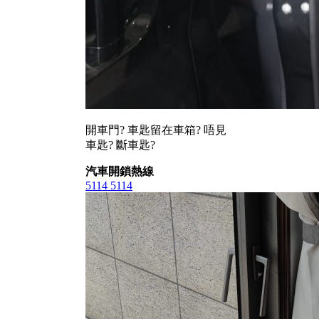
開車門? 車匙留在車箱? 唔見
車匙? 斷車匙?
汽車開鎖熱線
5114 5114