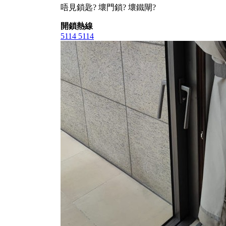
唔見鎖匙? 壞門鎖? 壞鐵閘?
開鎖熱線
5114 5114