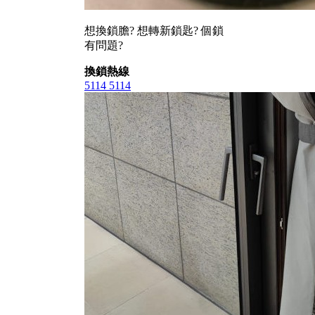
想換鎖膽? 想轉新鎖匙? 個鎖
有問題?
換鎖熱線
5114 5114