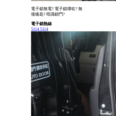
電子鎖無電? 電子鎖壞咗? 無
後備匙? 唔識鎖門?
電子鎖熱線
5114 5114