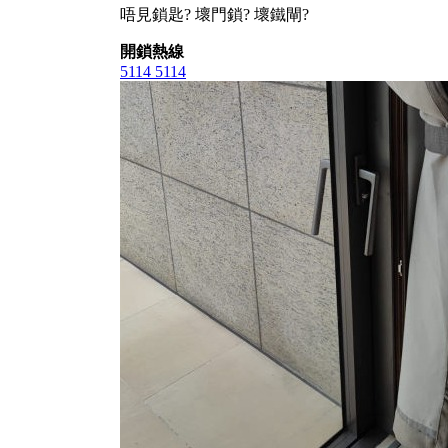
唔見鎖匙? 壞門鎖? 壞鐵閘?
開鎖熱線
5114 5114