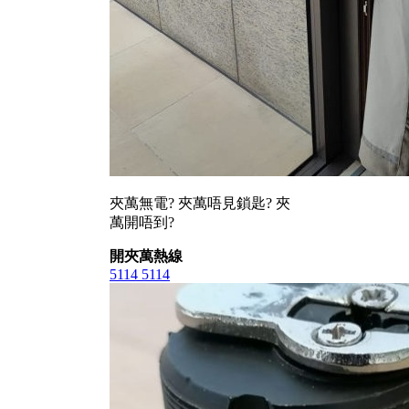
夾萬無電? 夾萬唔見鎖匙? 夾
萬開唔到?
開夾萬熱線
5114 5114