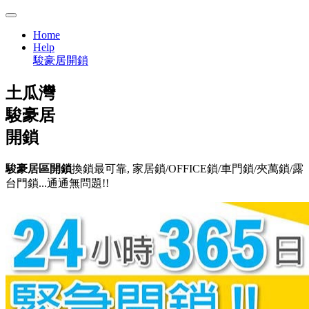
Home
Help
駿豪居開鎖
土瓜灣
駿豪居
開鎖
駿豪居區開鎖
換鎖最可靠, 家居鎖/OFFICE鎖/車門鎖/夾萬鎖/露
台門鎖...通通無問題!!