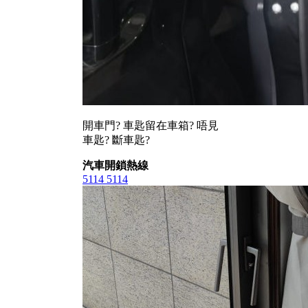
開車門? 車匙留在車箱? 唔見
車匙? 斷車匙?
汽車開鎖熱線
5114 5114