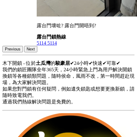
露台門壞咗? 露台門開唔到?
露台門鎖熱線
5114 5114
Previous
Next
木下開鎖 - 位於
土瓜灣
的
駿豪居
✔24小時✔快速✔可靠✔
我們的鎖匠團隊全年365天，24小時緊急上門為用戶解決開鎖
換鎖等各種鎖類問題，隨時侯命，風雨不改，第一時間趕赴現
場，為大家解決問題。
如果您對門鎖有任何疑問，例如遺失鎖匙或想要更換新鎖，請
隨時致電我們。
通過我們熱線解決問題是免費的。