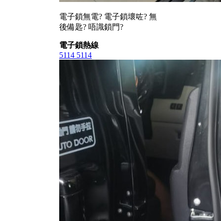
電子鎖無電? 電子鎖壞咗? 無
後備匙? 唔識鎖門?
電子鎖熱線
5114 5114