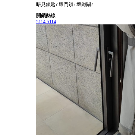
唔見鎖匙? 壞門鎖? 壞鐵閘?
開鎖熱線
5114 5114