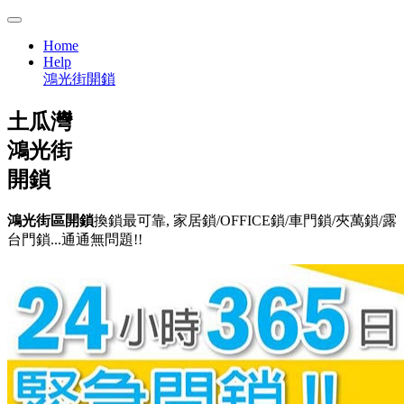
Home
Help
鴻光街開鎖
土瓜灣
鴻光街
開鎖
鴻光街區開鎖
換鎖最可靠, 家居鎖/OFFICE鎖/車門鎖/夾萬鎖/露
台門鎖...通通無問題!!