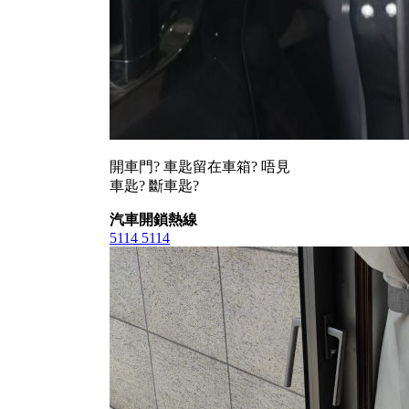
開車門? 車匙留在車箱? 唔見
車匙? 斷車匙?
汽車開鎖熱線
5114 5114