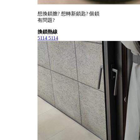
想換鎖膽? 想轉新鎖匙? 個鎖
有問題?
換鎖熱線
5114 5114