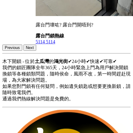
露台門壞咗? 露台門開唔到?
露台門鎖熱線
5114 5114
Previous
Next
木下開鎖 - 位於
土瓜灣
的
鴻光街
✔24小時✔快速✔可靠✔
我們的鎖匠團隊全年365天，24小時緊急上門為用戶解決開鎖
換鎖等各種鎖類問題，隨時侯命，風雨不改，第一時間趕赴現
場，為大家解決問題。
如果您對門鎖有任何疑問，例如遺失鎖匙或想要更換新鎖，請
隨時致電我們。
通過我們熱線解決問題是免費的。