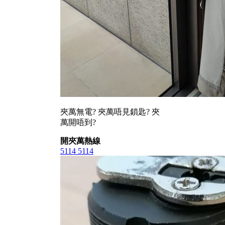
夾萬無電? 夾萬唔見鎖匙? 夾
萬開唔到?
開夾萬熱線
5114 5114