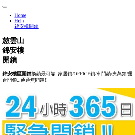
Home
Help
錦安樓開鎖
慈雲山
錦安樓
開鎖
錦安樓區開鎖
換鎖最可靠, 家居鎖/OFFICE鎖/車門鎖/夾萬鎖/露
台門鎖...通通無問題!!