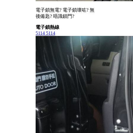
電子鎖無電? 電子鎖壞咗? 無
後備匙? 唔識鎖門?
電子鎖熱線
5114 5114