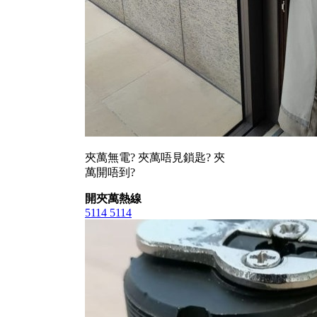
夾萬無電? 夾萬唔見鎖匙? 夾
萬開唔到?
開夾萬熱線
5114 5114