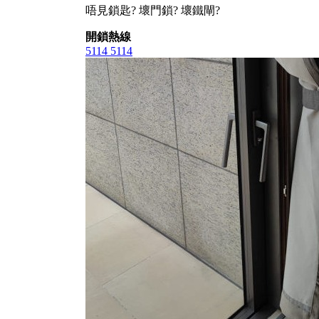
唔見鎖匙? 壞門鎖? 壞鐵閘?
開鎖熱線
5114 5114