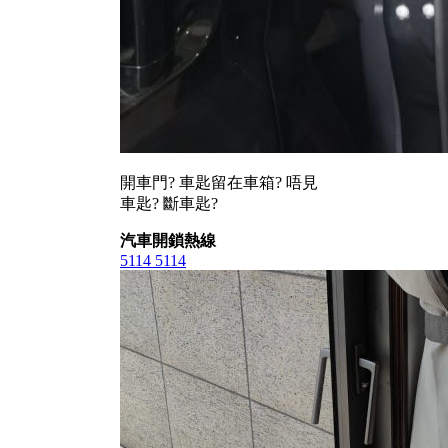
開車門? 車匙留在車箱? 唔見
車匙? 斷車匙?
汽車開鎖熱線
5114 5114