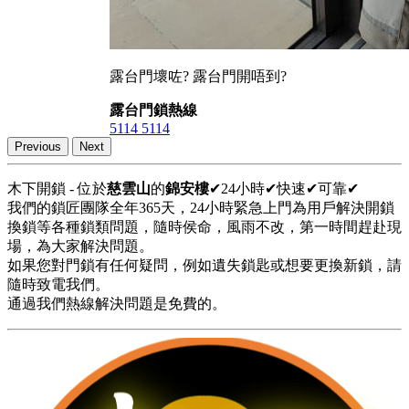
露台門壞咗? 露台門開唔到?
露台門鎖熱線
5114 5114
Previous
Next
木下開鎖 - 位於
慈雲山
的
錦安樓
✔24小時✔快速✔可靠✔
我們的鎖匠團隊全年365天，24小時緊急上門為用戶解決開鎖
換鎖等各種鎖類問題，隨時侯命，風雨不改，第一時間趕赴現
場，為大家解決問題。
如果您對門鎖有任何疑問，例如遺失鎖匙或想要更換新鎖，請
隨時致電我們。
通過我們熱線解決問題是免費的。