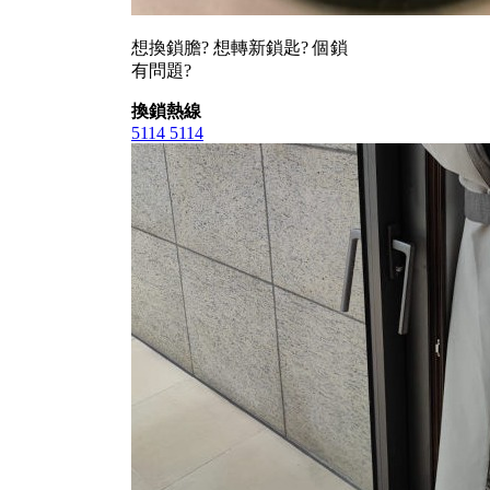
想換鎖膽? 想轉新鎖匙? 個鎖
有問題?
換鎖熱線
5114 5114