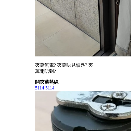
夾萬無電? 夾萬唔見鎖匙? 夾
萬開唔到?
開夾萬熱線
5114 5114