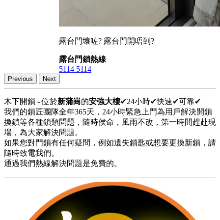
露台門壞咗? 露台門開唔到?
露台門鎖熱線
5114 5114
Previous
Next
木下開鎖 - 位於
新蒲崗
的
安強大樓
✔24小時✔快速✔可靠✔
我們的鎖匠團隊全年365天，24小時緊急上門為用戶解決開鎖
換鎖等各種鎖類問題，隨時侯命，風雨不改，第一時間趕赴現
場，為大家解決問題。
如果您對門鎖有任何疑問，例如遺失鎖匙或想要更換新鎖，請
隨時致電我們。
通過我們熱線解決問題是免費的。