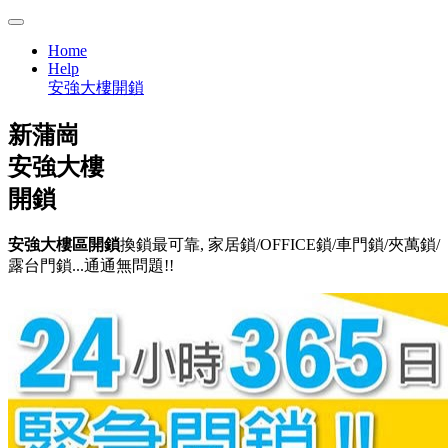
Home
Help
安強大樓開鎖
新蒲崗
安強大樓
開鎖
安強大樓區開鎖
換鎖最可靠, 家居鎖/OFFICE鎖/車門鎖/夾萬鎖/
露台門鎖...通通無問題!!