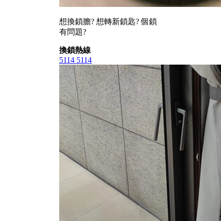
想換鎖膽? 想轉新鎖匙? 個鎖
有問題?
換鎖熱線
5114 5114