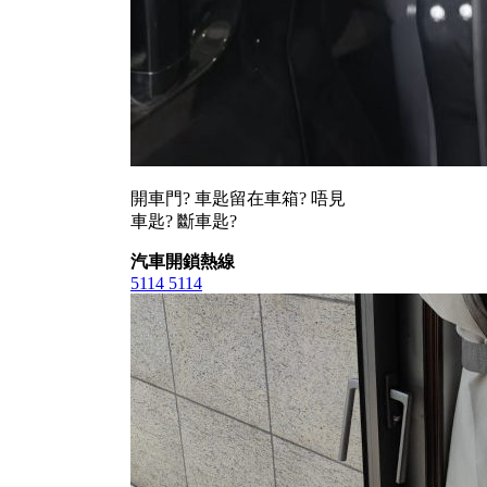
開車門? 車匙留在車箱? 唔見
車匙? 斷車匙?
汽車開鎖熱線
5114 5114