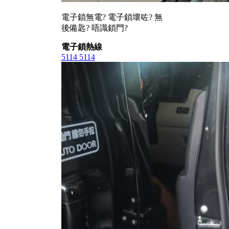
電子鎖無電? 電子鎖壞咗? 無
後備匙? 唔識鎖門?
電子鎖熱線
5114 5114