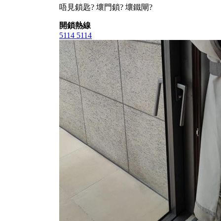
唔見鎖匙? 壞門鎖? 壞鐵閘?
開鎖熱線
5114 5114