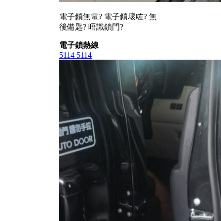
電子鎖無電? 電子鎖壞咗? 無
後備匙? 唔識鎖門?
電子鎖熱線
5114 5114