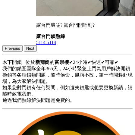
露台門壞咗? 露台門開唔到?
露台門鎖熱線
5114 5114
Previous
Next
木下開鎖 - 位於
新蒲崗
的
富崇樓
✔24小時✔快速✔可靠✔
我們的鎖匠團隊全年365天，24小時緊急上門為用戶解決開鎖
換鎖等各種鎖類問題，隨時侯命，風雨不改，第一時間趕赴現
場，為大家解決問題。
如果您對門鎖有任何疑問，例如遺失鎖匙或想要更換新鎖，請
隨時致電我們。
通過我們熱線解決問題是免費的。