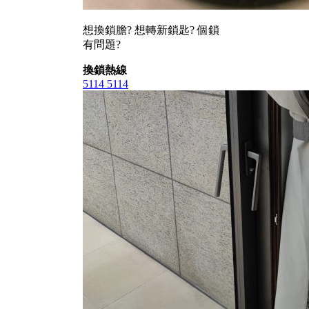
想換鎖膽? 想轉新鎖匙? 個鎖
有問題?
換鎖熱線
5114 5114