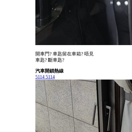
開車門? 車匙留在車箱? 唔見
車匙? 斷車匙?
汽車開鎖熱線
5114 5114