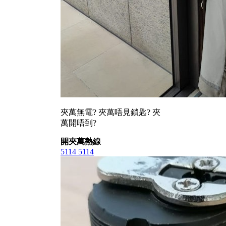
夾萬無電? 夾萬唔見鎖匙? 夾
萬開唔到?
開夾萬熱線
5114 5114