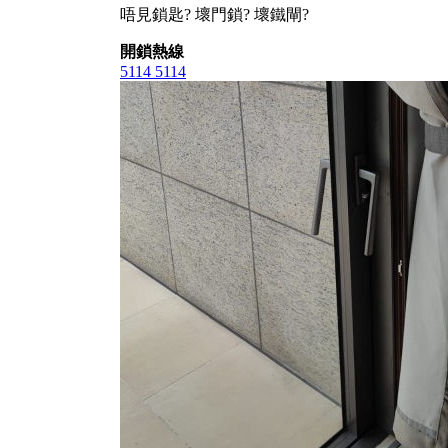
唔見鎖匙? 壞門鎖? 壞鐵閘?
開鎖熱線
5114 5114