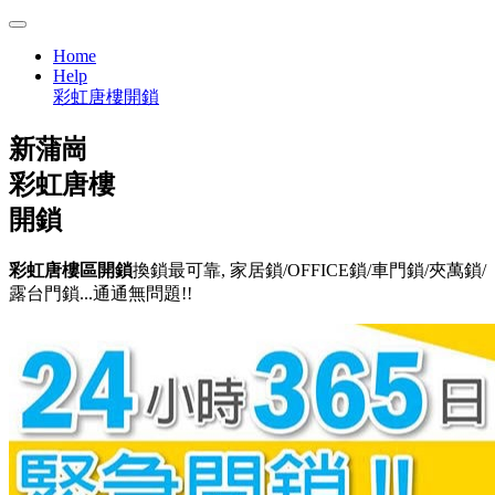
Home
Help
彩虹唐樓開鎖
新蒲崗
彩虹唐樓
開鎖
彩虹唐樓區開鎖
換鎖最可靠, 家居鎖/OFFICE鎖/車門鎖/夾萬鎖/
露台門鎖...通通無問題!!