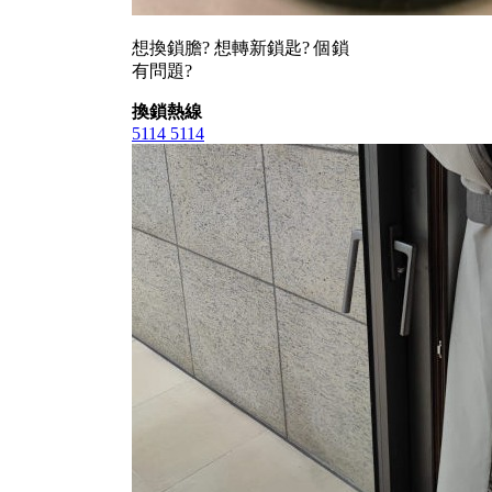
想換鎖膽? 想轉新鎖匙? 個鎖
有問題?
換鎖熱線
5114 5114