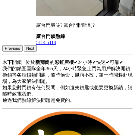
露台門壞咗? 露台門開唔到?
露台門鎖熱線
5114 5114
Previous
Next
木下開鎖 - 位於
新蒲崗
的
彩虹唐樓
✔24小時✔快速✔可靠✔
我們的鎖匠團隊全年365天，24小時緊急上門為用戶解決開鎖
換鎖等各種鎖類問題，隨時侯命，風雨不改，第一時間趕赴現
場，為大家解決問題。
如果您對門鎖有任何疑問，例如遺失鎖匙或想要更換新鎖，請
隨時致電我們。
通過我們熱線解決問題是免費的。