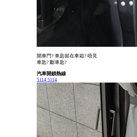
開車門? 車匙留在車箱? 唔見
車匙? 斷車匙?
汽車開鎖熱線
5114 5114