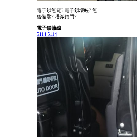
電子鎖無電? 電子鎖壞咗? 無
後備匙? 唔識鎖門?
電子鎖熱線
5114 5114