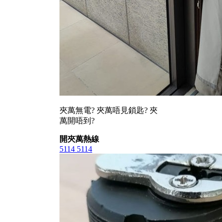
夾萬無電? 夾萬唔見鎖匙? 夾
萬開唔到?
開夾萬熱線
5114 5114