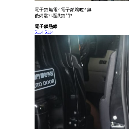
電子鎖無電? 電子鎖壞咗? 無
後備匙? 唔識鎖門?
電子鎖熱線
5114 5114