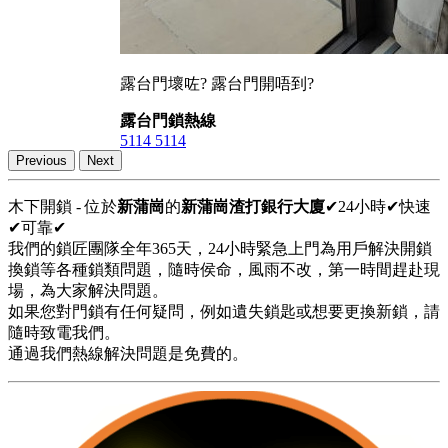
露台門壞咗? 露台門開唔到?
露台門鎖熱線
5114 5114
Previous
Next
木下開鎖 - 位於
新蒲崗
的
新蒲崗渣打銀行大廈
✔24小時✔快速
✔可靠✔
我們的鎖匠團隊全年365天，24小時緊急上門為用戶解決開鎖
換鎖等各種鎖類問題，隨時侯命，風雨不改，第一時間趕赴現
場，為大家解決問題。
如果您對門鎖有任何疑問，例如遺失鎖匙或想要更換新鎖，請
隨時致電我們。
通過我們熱線解決問題是免費的。