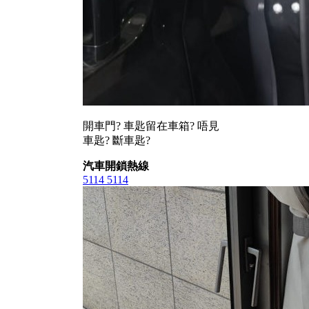
開車門? 車匙留在車箱? 唔見
車匙? 斷車匙?
汽車開鎖熱線
5114 5114