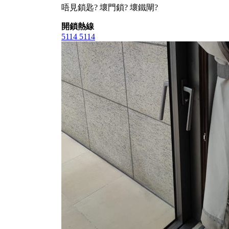
唔見鎖匙? 壞門鎖? 壞鐵閘?
開鎖熱線
5114 5114