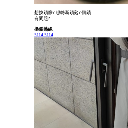
想換鎖膽? 想轉新鎖匙? 個鎖
有問題?
換鎖熱線
5114 5114