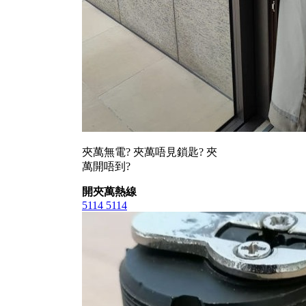
夾萬無電? 夾萬唔見鎖匙? 夾
萬開唔到?
開夾萬熱線
5114 5114