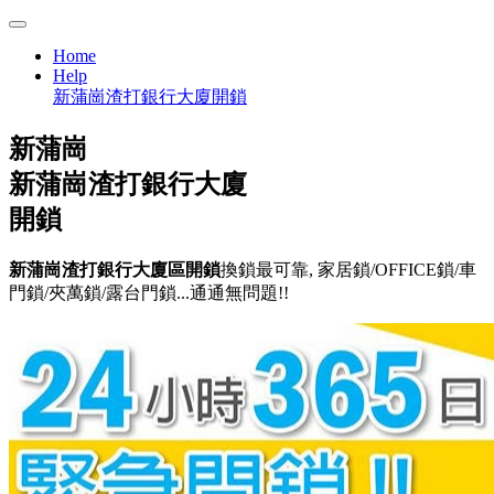
Home
Help
新蒲崗渣打銀行大廈開鎖
新蒲崗
新蒲崗渣打銀行大廈
開鎖
新蒲崗渣打銀行大廈區開鎖
換鎖最可靠, 家居鎖/OFFICE鎖/車
門鎖/夾萬鎖/露台門鎖...通通無問題!!