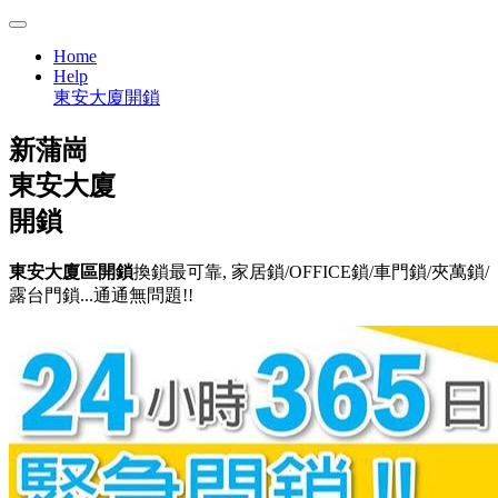
Home
Help
東安大廈開鎖
新蒲崗
東安大廈
開鎖
東安大廈區開鎖
換鎖最可靠, 家居鎖/OFFICE鎖/車門鎖/夾萬鎖/
露台門鎖...通通無問題!!