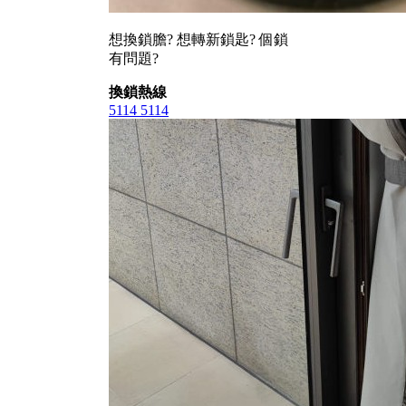
想換鎖膽? 想轉新鎖匙? 個鎖
有問題?
換鎖熱線
5114 5114