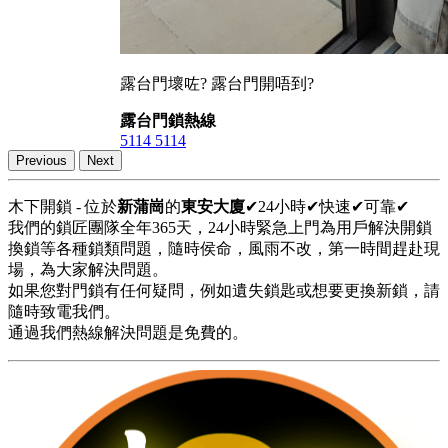
露台門壞咗? 露台門開唔到?
露台門鎖熱線
5114 5114
Previous
Next
木下開鎖 - 位於
新蒲崗
的
東安大廈
✔24小時✔快速✔可靠✔
我們的鎖匠團隊全年365天，24小時緊急上門為用戶解決開鎖
換鎖等各種鎖類問題，隨時侯命，風雨不改，第一時間趕赴現
場，為大家解決問題。
如果您對門鎖有任何疑問，例如遺失鎖匙或想要更換新鎖，請
隨時致電我們。
通過我們熱線解決問題是免費的。