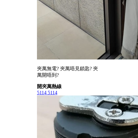
夾萬無電? 夾萬唔見鎖匙? 夾
萬開唔到?
開夾萬熱線
5114 5114