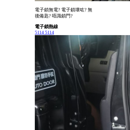
電子鎖無電? 電子鎖壞咗? 無
後備匙? 唔識鎖門?
電子鎖熱線
5114 5114