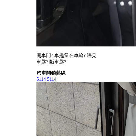
開車門? 車匙留在車箱? 唔見
車匙? 斷車匙?
汽車開鎖熱線
5114 5114