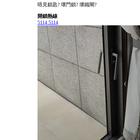
唔見鎖匙? 壞門鎖? 壞鐵閘?
開鎖熱線
5114 5114