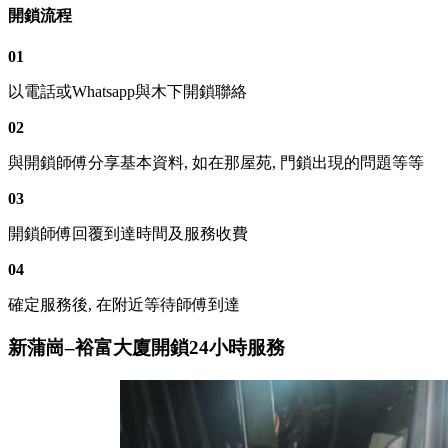
開鎖流程
01
以電話或Whatsapp與木下開鎖聯絡
02
與開鎖師傅分享基本資料, 如在那屋苑, 門鎖出現的問題等等
03
開鎖師傅回覆到達時間及服務收費
04
確定服務後, 在附近等待師傅到達
新蒲崗–裕富大廈開鎖24小時服務