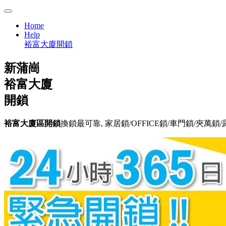
Home
Help
裕富大廈開鎖
新蒲崗
裕富大廈
開鎖
裕富大廈區開鎖
換鎖最可靠, 家居鎖/OFFICE鎖/車門鎖/夾萬鎖/