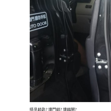
唔見鎖匙? 壞門鎖? 壞鐵閘?