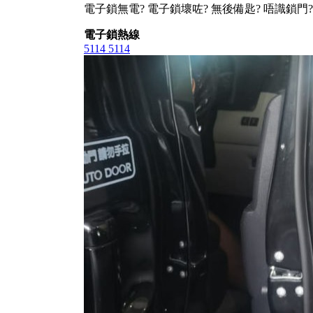
電子鎖無電? 電子鎖壞咗? 無後備匙? 唔識鎖門?
電子鎖熱線
5114 5114