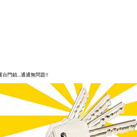
露台門鎖...通通無問題!!