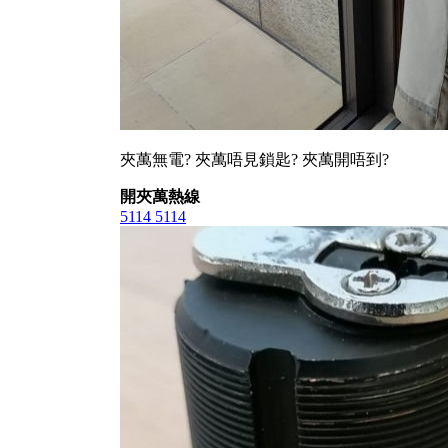
夾萬無電? 夾萬唔見鎖匙? 夾萬開唔到?
開夾萬熱線
5114 5114