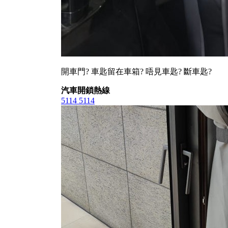
開車門? 車匙留在車箱? 唔見車匙? 斷車匙?
汽車開鎖熱線
5114 5114