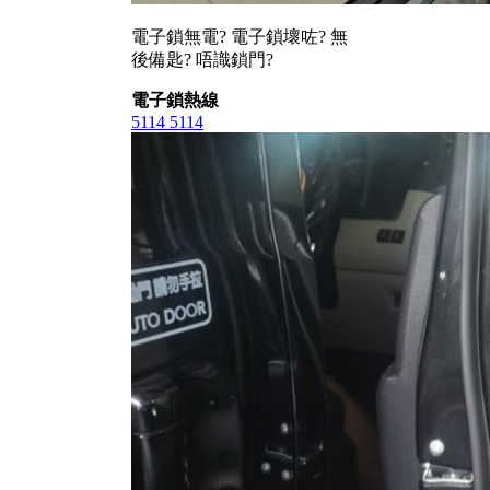
電子鎖無電? 電子鎖壞咗? 無
後備匙? 唔識鎖門?
電子鎖熱線
5114 5114