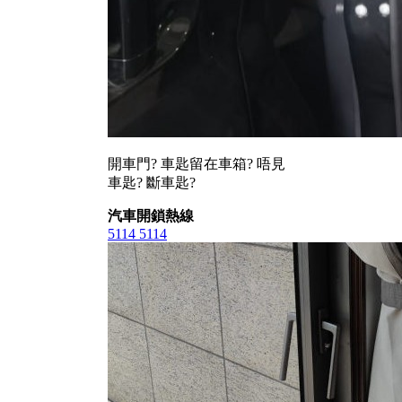
開車門? 車匙留在車箱? 唔見
車匙? 斷車匙?
汽車開鎖熱線
5114 5114