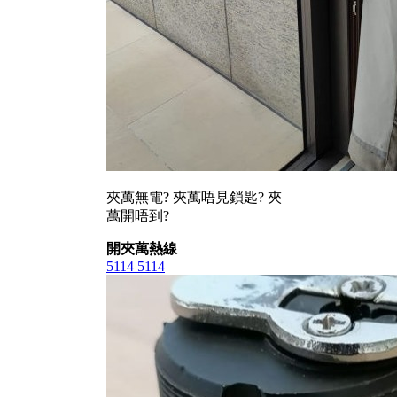
夾萬無電? 夾萬唔見鎖匙? 夾
萬開唔到?
開夾萬熱線
5114 5114