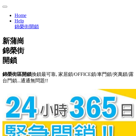
Home
Help
錦榮街開鎖
新蒲崗
錦榮街
開鎖
錦榮街區開鎖
換鎖最可靠, 家居鎖/OFFICE鎖/車門鎖/夾萬鎖/露
台門鎖...通通無問題!!