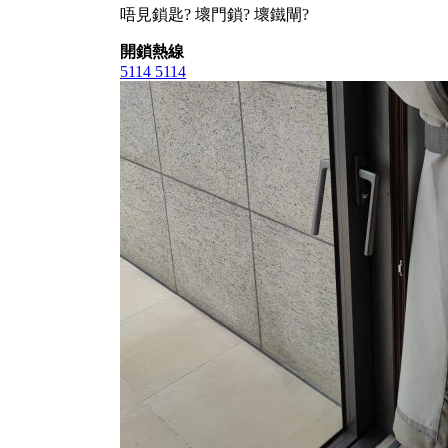
唔見鎖匙? 壞門鎖? 壞鐵閘?
開鎖熱線
5114 5114