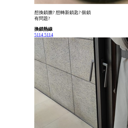
想換鎖膽? 想轉新鎖匙? 個鎖
有問題?
換鎖熱線
5114 5114