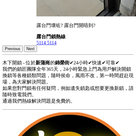
露台門壞咗? 露台門開唔到?
露台門鎖熱線
5114 5114
Previous
Next
木下開鎖 - 位於
新蒲崗
的
錦榮街
✔24小時✔快速✔可靠✔
我們的鎖匠團隊全年365天，24小時緊急上門為用戶解決開鎖
換鎖等各種鎖類問題，隨時侯命，風雨不改，第一時間趕赴現
場，為大家解決問題。
如果您對門鎖有任何疑問，例如遺失鎖匙或想要更換新鎖，請
隨時致電我們。
通過我們熱線解決問題是免費的。