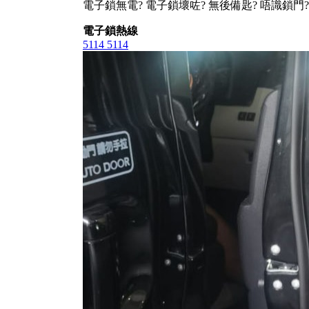
電子鎖無電? 電子鎖壞咗? 無後備匙? 唔識鎖門?
電子鎖熱線
5114 5114