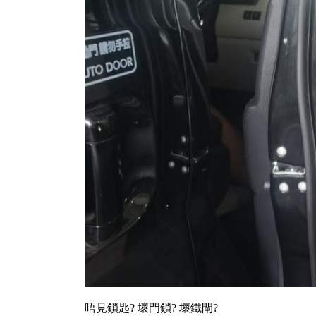
唔見鎖匙? 壞門鎖? 壞鐵閘?