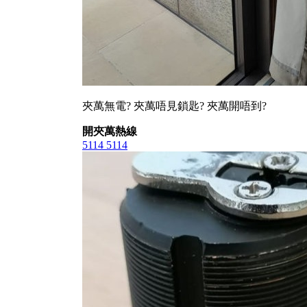
夾萬無電? 夾萬唔見鎖匙? 夾萬開唔到?
開夾萬熱線
5114 5114