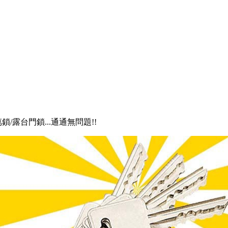
萬鎖/露台門鎖...通通無問題!!