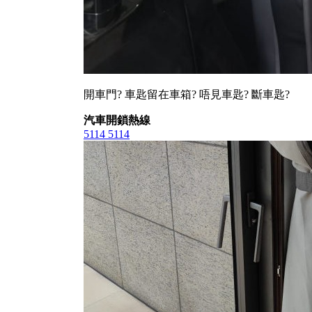
開車門? 車匙留在車箱? 唔見車匙? 斷車匙?
汽車開鎖熱線
5114 5114