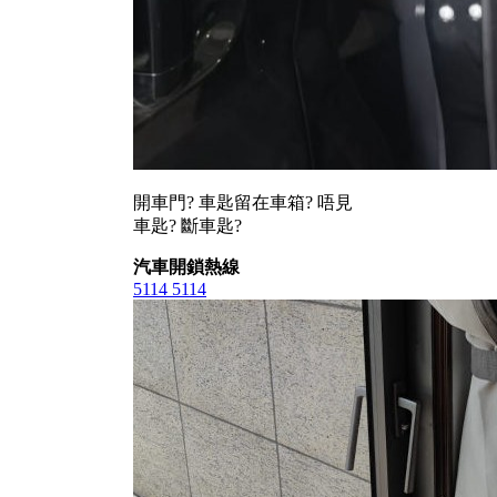
開車門? 車匙留在車箱? 唔見
車匙? 斷車匙?
汽車開鎖熱線
5114 5114