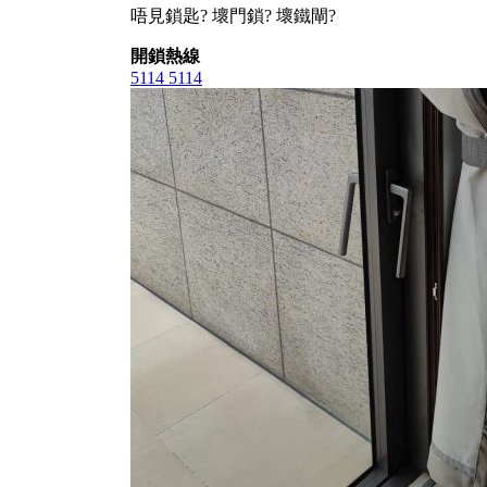
唔見鎖匙? 壞門鎖? 壞鐵閘?
開鎖熱線
5114 5114