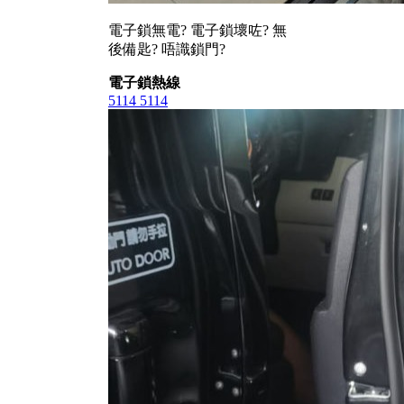
電子鎖無電? 電子鎖壞咗? 無
後備匙? 唔識鎖門?
電子鎖熱線
5114 5114