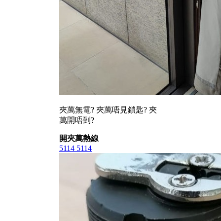
夾萬無電? 夾萬唔見鎖匙? 夾
萬開唔到?
開夾萬熱線
5114 5114