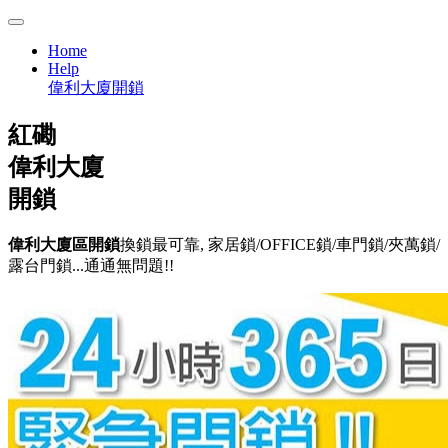
Home
Help
偉利大廈開鎖
紅磡
偉利大廈
開鎖
偉利大廈區開鎖
換鎖最可靠, 家居鎖/OFFICE鎖/車門鎖/夾萬鎖/
露台門鎖...通通無問題!!