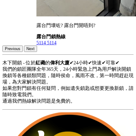
露台門壞咗? 露台門開唔到?
露台門鎖熱線
5114 5114
Previous
Next
木下開鎖 - 位於
紅磡
的
偉利大廈
✔24小時✔快速✔可靠✔
我們的鎖匠團隊全年365天，24小時緊急上門為用戶解決開鎖
換鎖等各種鎖類問題，隨時侯命，風雨不改，第一時間趕赴現
場，為大家解決問題。
如果您對門鎖有任何疑問，例如遺失鎖匙或想要更換新鎖，請
隨時致電我們。
通過我們熱線解決問題是免費的。