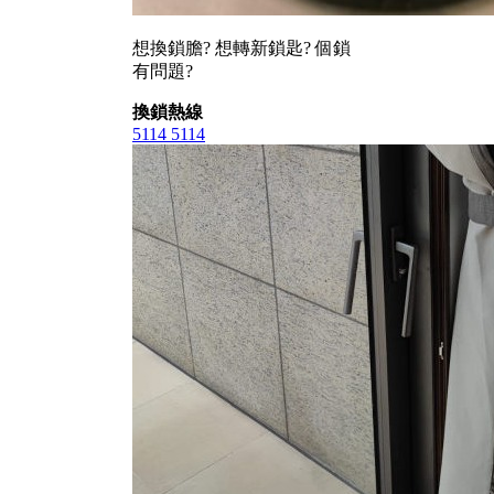
想換鎖膽? 想轉新鎖匙? 個鎖
有問題?
換鎖熱線
5114 5114