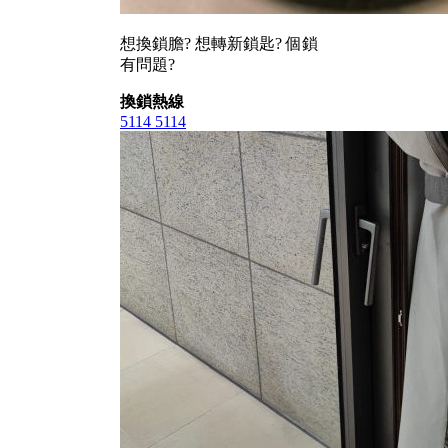
想換鎖膽? 想轉新鎖匙? 個鎖
有問題?
換鎖熱線
5114 5114