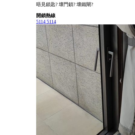
唔見鎖匙? 壞門鎖? 壞鐵閘?
開鎖熱線
5114 5114