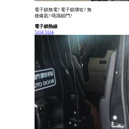
電子鎖無電? 電子鎖壞咗? 無
後備匙? 唔識鎖門?
電子鎖熱線
5114 5114