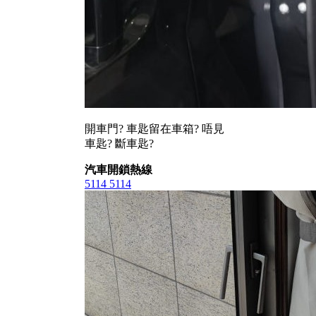
開車門? 車匙留在車箱? 唔見
車匙? 斷車匙?
汽車開鎖熱線
5114 5114