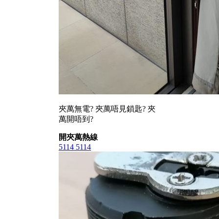
夾萬無電? 夾萬唔見鎖匙? 夾
萬開唔到?
開夾萬熱線
5114 5114