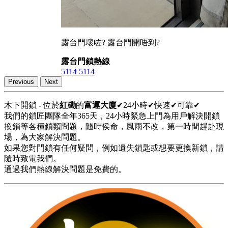
露台門壞咗? 露台門開唔到?
露台門鎖熱線
5114 5114
Previous
Next
木下開鎖 - 位於
紅磡
的
富運大廈
✔24小時✔快速✔可靠✔
我們的鎖匠團隊全年365天，24小時緊急上門為用戶解決開鎖
換鎖等各種鎖類問題，隨時侯命，風雨不改，第一時間趕赴現
場，為大家解決問題。
如果您對門鎖有任何疑問，例如遺失鎖匙或想要更換新鎖，請
隨時致電我們。
通過我們熱線解決問題是免費的。