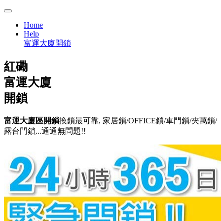
Home
Help
富運大廈開鎖
紅磡
富運大廈
開鎖
富運大廈區開鎖
換鎖最可靠, 家居鎖/OFFICE鎖/車門鎖/夾萬鎖/
露台門鎖...通通無問題!!