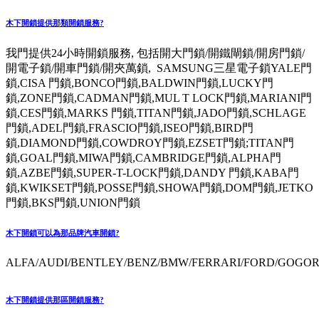
木下開鎖提供那類開鎖服務?
我門提供24小時開鎖服務, 包括開大門鎖/開鐵閘鎖/開房門鎖/
開電子鎖/開車門鎖/開夾萬鎖, SAMSUNG三星電子鎖YALE門
鎖,CISA 門鎖,BONCO門鎖,BALDWIN門鎖,LUCKY門
鎖,ZONE門鎖,CADMAN門鎖,MUL T LOCK門鎖,MARIANI門
鎖,CES門鎖,MARKS 門鎖,TITAN門鎖,JADO門鎖,SCHLAGE
門鎖,ADEL門鎖,FRASCIO門鎖,ISEO門鎖,BIRD門
鎖,DIAMOND門鎖,COWDROY門鎖,EZSET門鎖;TITAN門
鎖,GOAL門鎖,MIWA門鎖,CAMBRIDGE門鎖,ALPHA門
鎖,AZBE門鎖,SUPER-T-LOCK門鎖,DANDY 門鎖,KABA門
鎖,KWIKSET門鎖,POSSE門鎖,SHOWA門鎖,DOM門鎖,JETKO
門鎖,BKS門鎖,UNION門鎖
木下開鎖可以為那品牌汽車開鎖?
ALFA/AUDI/BENTLEY/BENZ/BMW/FERRARI/FORD/GOGORO
木下開鎖提供那區開鎖服務?