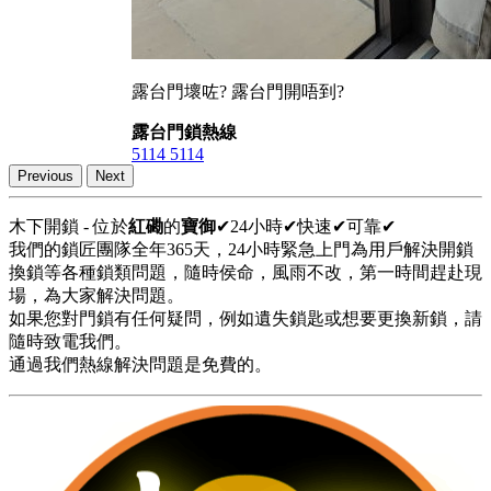
露台門壞咗? 露台門開唔到?
露台門鎖熱線
5114 5114
Previous
Next
木下開鎖 - 位於
紅磡
的
寶御
✔24小時✔快速✔可靠✔
我們的鎖匠團隊全年365天，24小時緊急上門為用戶解決開鎖
換鎖等各種鎖類問題，隨時侯命，風雨不改，第一時間趕赴現
場，為大家解決問題。
如果您對門鎖有任何疑問，例如遺失鎖匙或想要更換新鎖，請
隨時致電我們。
通過我們熱線解決問題是免費的。