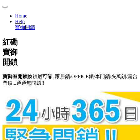
Home
Help
寶御開鎖
紅磡
寶御
開鎖
寶御區開鎖
換鎖最可靠, 家居鎖/OFFICE鎖/車門鎖/夾萬鎖/露台
門鎖...通通無問題!!