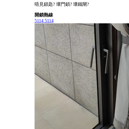
唔見鎖匙? 壞門鎖? 壞鐵閘?
開鎖熱線
5114 5114