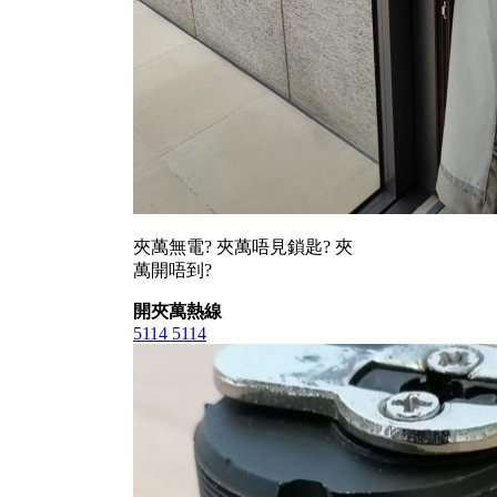
夾萬無電? 夾萬唔見鎖匙? 夾
萬開唔到?
開夾萬熱線
5114 5114