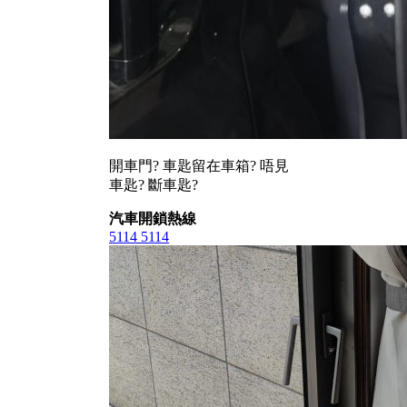
開車門? 車匙留在車箱? 唔見
車匙? 斷車匙?
汽車開鎖熱線
5114 5114