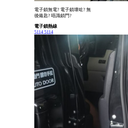
電子鎖無電? 電子鎖壞咗? 無
後備匙? 唔識鎖門?
電子鎖熱線
5114 5114