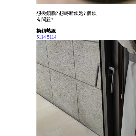
想換鎖膽? 想轉新鎖匙? 個鎖
有問題?
換鎖熱線
5114 5114