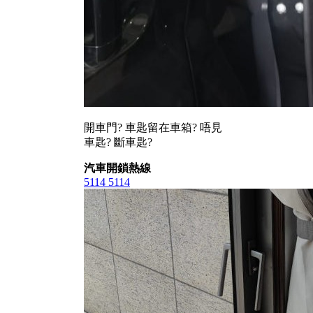
開車門? 車匙留在車箱? 唔見
車匙? 斷車匙?
汽車開鎖熱線
5114 5114