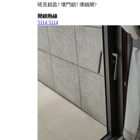
唔見鎖匙? 壞門鎖? 壞鐵閘?
開鎖熱線
5114 5114