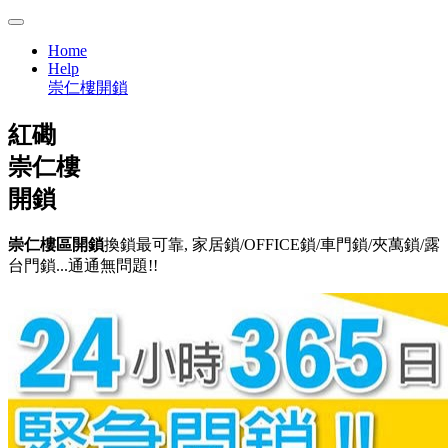
Home
Help
崇仁樓開鎖
紅磡
崇仁樓
開鎖
崇仁樓區開鎖
換鎖最可靠, 家居鎖/OFFICE鎖/車門鎖/夾萬鎖/露
台門鎖...通通無問題!!