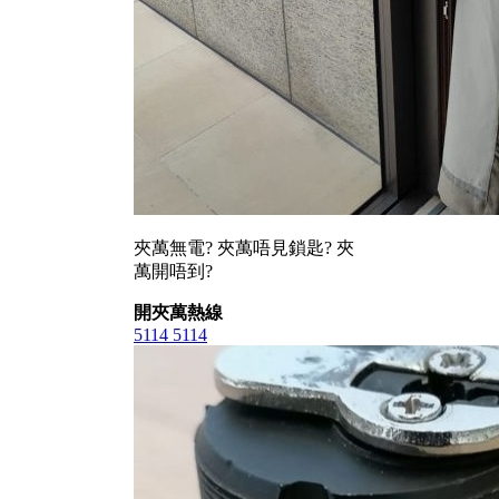
夾萬無電? 夾萬唔見鎖匙? 夾
萬開唔到?
開夾萬熱線
5114 5114