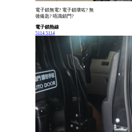
電子鎖無電? 電子鎖壞咗? 無
後備匙? 唔識鎖門?
電子鎖熱線
5114 5114