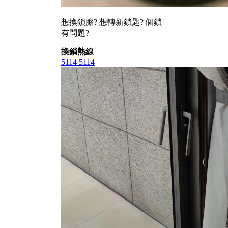
想換鎖膽? 想轉新鎖匙? 個鎖
有問題?
換鎖熱線
5114 5114