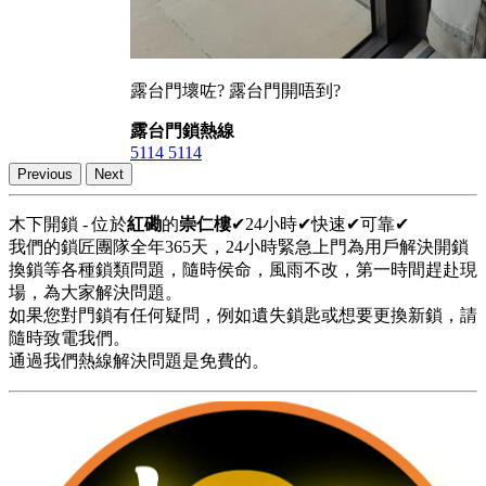
露台門壞咗? 露台門開唔到?
露台門鎖熱線
5114 5114
Previous
Next
木下開鎖 - 位於
紅磡
的
崇仁樓
✔24小時✔快速✔可靠✔
我們的鎖匠團隊全年365天，24小時緊急上門為用戶解決開鎖
換鎖等各種鎖類問題，隨時侯命，風雨不改，第一時間趕赴現
場，為大家解決問題。
如果您對門鎖有任何疑問，例如遺失鎖匙或想要更換新鎖，請
隨時致電我們。
通過我們熱線解決問題是免費的。