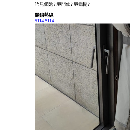
唔見鎖匙? 壞門鎖? 壞鐵閘?
開鎖熱線
5114 5114