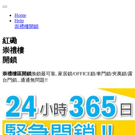
Home
Help
崇禮樓開鎖
紅磡
崇禮樓
開鎖
崇禮樓區開鎖
換鎖最可靠, 家居鎖/OFFICE鎖/車門鎖/夾萬鎖/露
台門鎖...通通無問題!!