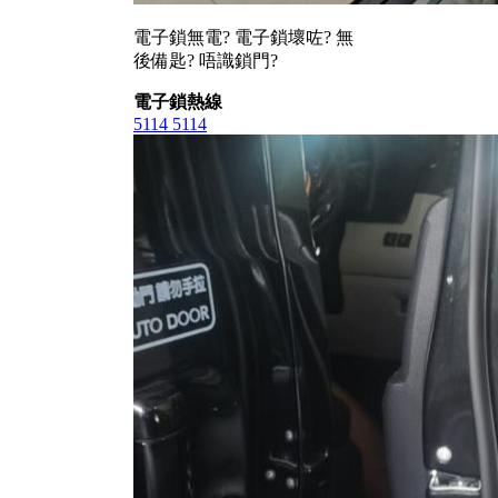
電子鎖無電? 電子鎖壞咗? 無
後備匙? 唔識鎖門?
電子鎖熱線
5114 5114