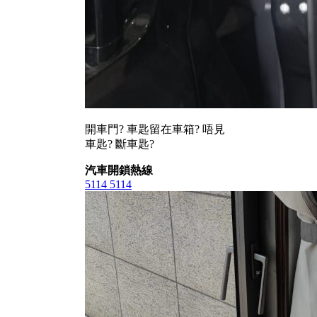
開車門? 車匙留在車箱? 唔見
車匙? 斷車匙?
汽車開鎖熱線
5114 5114