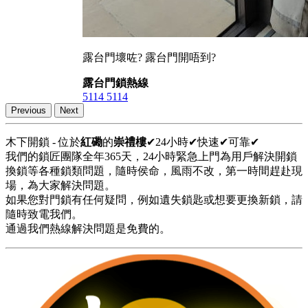
露台門壞咗? 露台門開唔到?
露台門鎖熱線
5114 5114
Previous
Next
木下開鎖 - 位於
紅磡
的
崇禮樓
✔24小時✔快速✔可靠✔
我們的鎖匠團隊全年365天，24小時緊急上門為用戶解決開鎖
換鎖等各種鎖類問題，隨時侯命，風雨不改，第一時間趕赴現
場，為大家解決問題。
如果您對門鎖有任何疑問，例如遺失鎖匙或想要更換新鎖，請
隨時致電我們。
通過我們熱線解決問題是免費的。