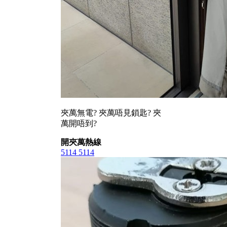
夾萬無電? 夾萬唔見鎖匙? 夾
萬開唔到?
開夾萬熱線
5114 5114