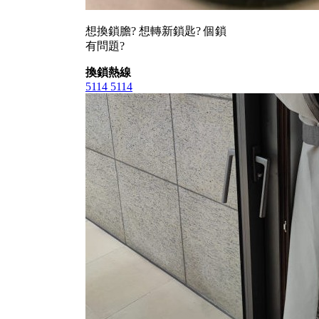
想換鎖膽? 想轉新鎖匙? 個鎖
有問題?
換鎖熱線
5114 5114