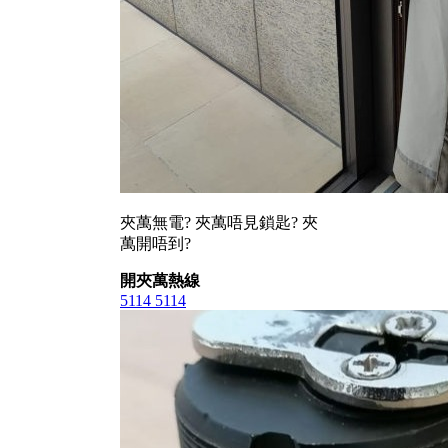
夾萬無電? 夾萬唔見鎖匙? 夾
萬開唔到?
開夾萬熱線
5114 5114