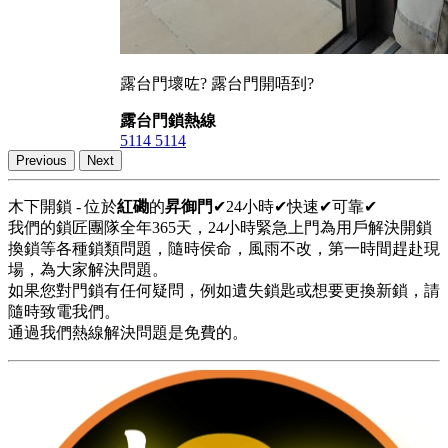
露台門壞咗? 露台門開唔到?
露台門鎖熱線
5114 5114
Previous
Next
木下開鎖 - 位於
紅磡
的
昇御門
✔24小時✔快速✔可靠✔
我們的鎖匠團隊全年365天，24小時緊急上門為用戶解決開鎖
換鎖等各種鎖類問題，隨時侯命，風雨不改，第一時間趕赴現
場，為大家解決問題。
如果您對門鎖有任何疑問，例如遺失鎖匙或想要更換新鎖，請
隨時致電我們。
通過我們熱線解決問題是免費的。