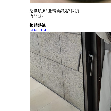
想換鎖膽? 想轉新鎖匙? 個鎖
有問題?
換鎖熱線
5114 5114