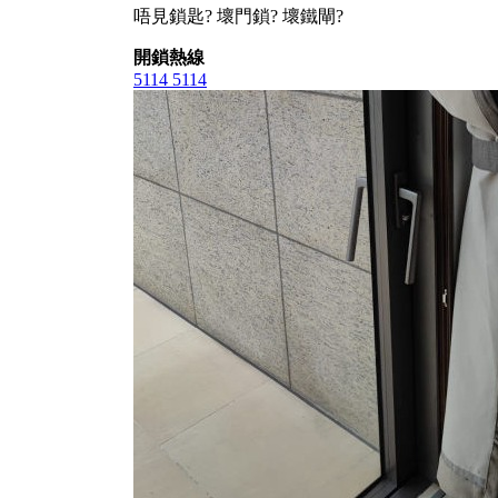
唔見鎖匙? 壞門鎖? 壞鐵閘?
開鎖熱線
5114 5114