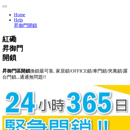
Home
Help
昇御門開鎖
紅磡
昇御門
開鎖
昇御門區開鎖
換鎖最可靠, 家居鎖/OFFICE鎖/車門鎖/夾萬鎖/露
台門鎖...通通無問題!!