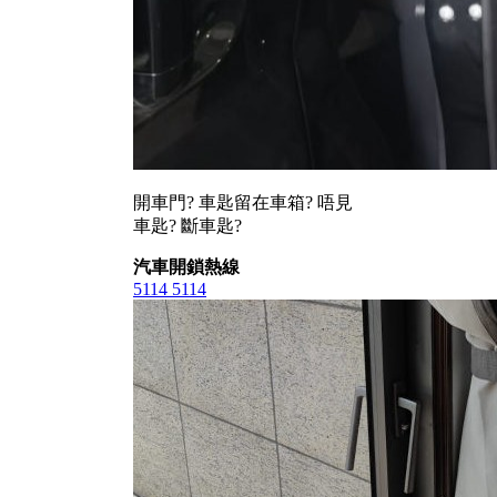
開車門? 車匙留在車箱? 唔見
車匙? 斷車匙?
汽車開鎖熱線
5114 5114