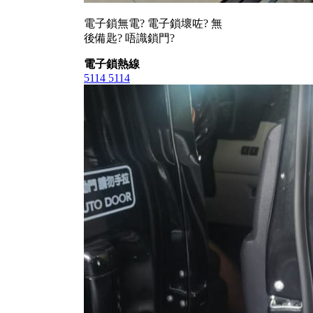
電子鎖無電? 電子鎖壞咗? 無
後備匙? 唔識鎖門?
電子鎖熱線
5114 5114