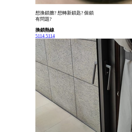
想換鎖膽? 想轉新鎖匙? 個鎖
有問題?
換鎖熱線
5114 5114