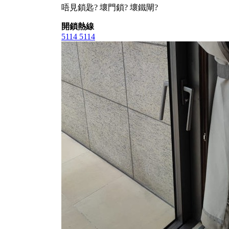
唔見鎖匙? 壞門鎖? 壞鐵閘?
開鎖熱線
5114 5114