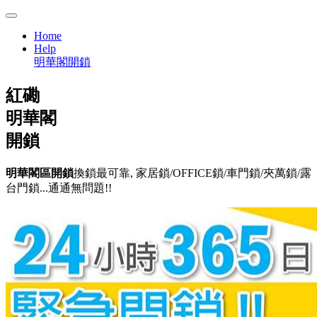
Home
Help
明華閣開鎖
紅磡
明華閣
開鎖
明華閣區開鎖
換鎖最可靠, 家居鎖/OFFICE鎖/車門鎖/夾萬鎖/露
台門鎖...通通無問題!!