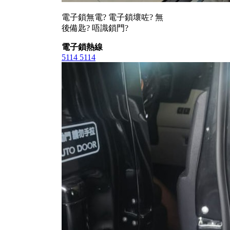
電子鎖無電? 電子鎖壞咗? 無
後備匙? 唔識鎖門?
電子鎖熱線
5114 5114