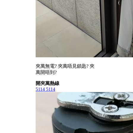
夾萬無電? 夾萬唔見鎖匙? 夾
萬開唔到?
開夾萬熱線
5114 5114