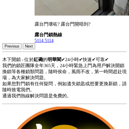
露台門壞咗? 露台門開唔到?
露台門鎖熱線
5114 5114
Previous
Next
木下開鎖 - 位於
紅磡
的
明華閣
✔24小時✔快速✔可靠✔
我們的鎖匠團隊全年365天，24小時緊急上門為用戶解決開鎖
換鎖等各種鎖類問題，隨時侯命，風雨不改，第一時間趕赴現
場，為大家解決問題。
如果您對門鎖有任何疑問，例如遺失鎖匙或想要更換新鎖，請
隨時致電我們。
通過我們熱線解決問題是免費的。