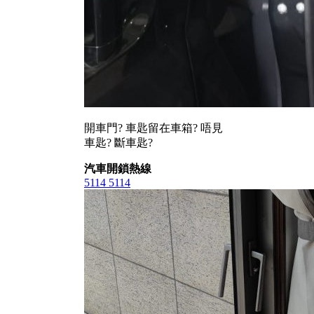
開車門? 車匙留在車箱? 唔見
車匙? 斷車匙?
汽車開鎖熱線
5114 5114