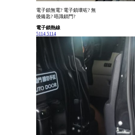
電子鎖無電? 電子鎖壞咗? 無
後備匙? 唔識鎖門?
電子鎖熱線
5114 5114