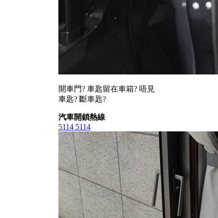
開車門? 車匙留在車箱? 唔見
車匙? 斷車匙?
汽車開鎖熱線
5114 5114