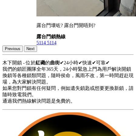
露台門壞咗? 露台門開唔到?
露台門鎖熱線
5114 5114
Previous
Next
木下開鎖 - 位於
紅磡
的
曲街
✔24小時✔快速✔可靠✔
我們的鎖匠團隊全年365天，24小時緊急上門為用戶解決開鎖
換鎖等各種鎖類問題，隨時侯命，風雨不改，第一時間趕赴現
場，為大家解決問題。
如果您對門鎖有任何疑問，例如遺失鎖匙或想要更換新鎖，請
隨時致電我們。
通過我們熱線解決問題是免費的。