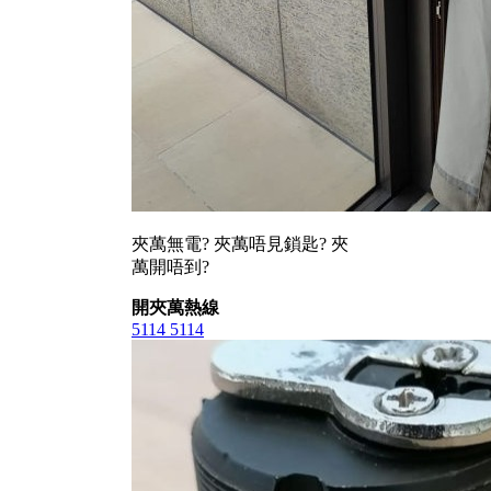
夾萬無電? 夾萬唔見鎖匙? 夾
萬開唔到?
開夾萬熱線
5114 5114