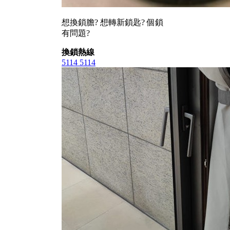
想換鎖膽? 想轉新鎖匙? 個鎖
有問題?
換鎖熱線
5114 5114