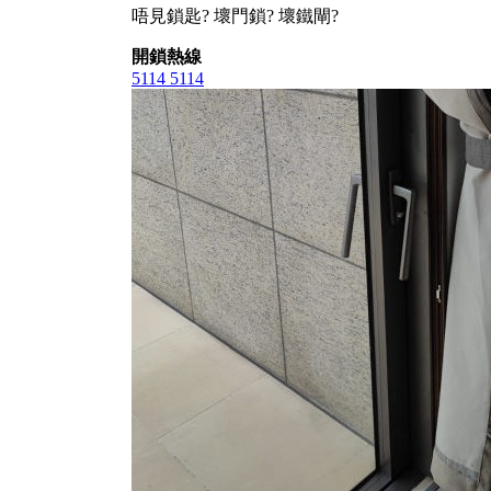
唔見鎖匙? 壞門鎖? 壞鐵閘?
開鎖熱線
5114 5114