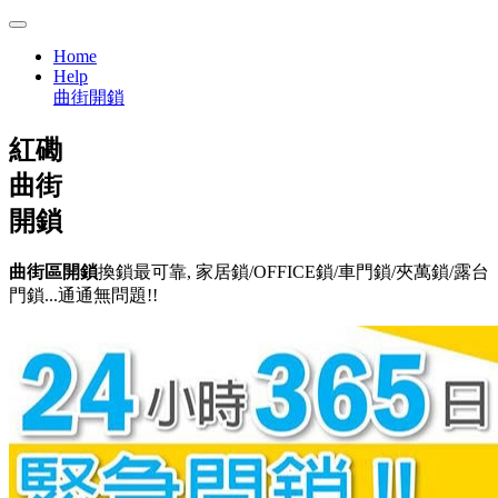
Home
Help
曲街開鎖
紅磡
曲街
開鎖
曲街區開鎖
換鎖最可靠, 家居鎖/OFFICE鎖/車門鎖/夾萬鎖/露台
門鎖...通通無問題!!