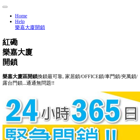
Home
Help
樂嘉大廈開鎖
紅磡
樂嘉大廈
開鎖
樂嘉大廈區開鎖
換鎖最可靠, 家居鎖/OFFICE鎖/車門鎖/夾萬鎖/
露台門鎖...通通無問題!!