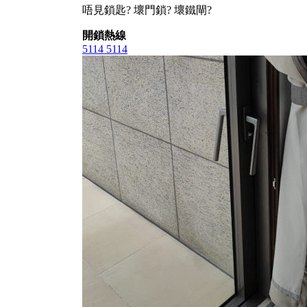
唔見鎖匙? 壞門鎖? 壞鐵閘?
開鎖熱線
5114 5114