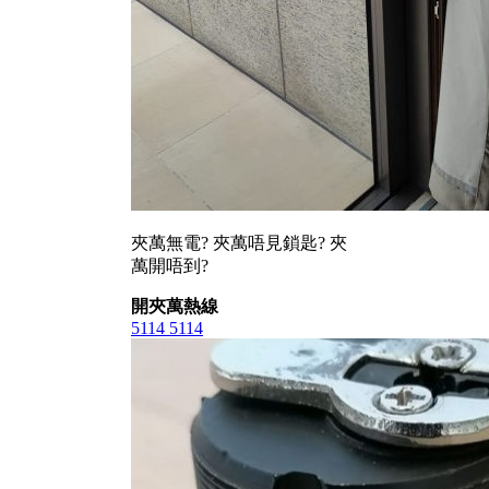
夾萬無電? 夾萬唔見鎖匙? 夾
萬開唔到?
開夾萬熱線
5114 5114