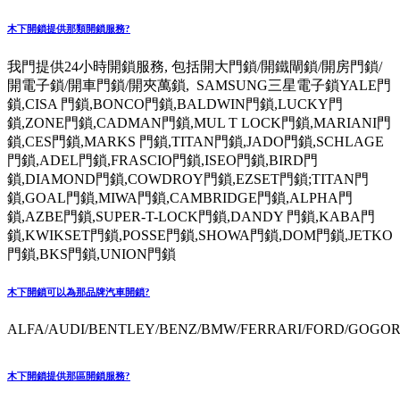
木下開鎖提供那類開鎖服務?
我門提供24小時開鎖服務, 包括開大門鎖/開鐵閘鎖/開房門鎖/
開電子鎖/開車門鎖/開夾萬鎖, SAMSUNG三星電子鎖YALE門
鎖,CISA 門鎖,BONCO門鎖,BALDWIN門鎖,LUCKY門
鎖,ZONE門鎖,CADMAN門鎖,MUL T LOCK門鎖,MARIANI門
鎖,CES門鎖,MARKS 門鎖,TITAN門鎖,JADO門鎖,SCHLAGE
門鎖,ADEL門鎖,FRASCIO門鎖,ISEO門鎖,BIRD門
鎖,DIAMOND門鎖,COWDROY門鎖,EZSET門鎖;TITAN門
鎖,GOAL門鎖,MIWA門鎖,CAMBRIDGE門鎖,ALPHA門
鎖,AZBE門鎖,SUPER-T-LOCK門鎖,DANDY 門鎖,KABA門
鎖,KWIKSET門鎖,POSSE門鎖,SHOWA門鎖,DOM門鎖,JETKO
門鎖,BKS門鎖,UNION門鎖
木下開鎖可以為那品牌汽車開鎖?
ALFA/AUDI/BENTLEY/BENZ/BMW/FERRARI/FORD/GOGORO
木下開鎖提供那區開鎖服務?