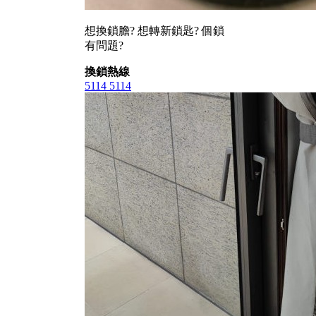
想換鎖膽? 想轉新鎖匙? 個鎖
有問題?
換鎖熱線
5114 5114