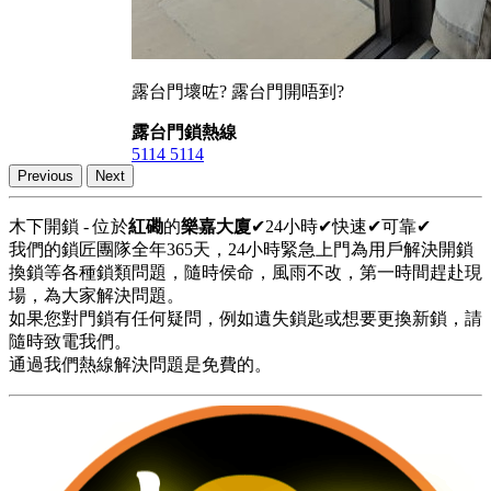
露台門壞咗? 露台門開唔到?
露台門鎖熱線
5114 5114
Previous
Next
木下開鎖 - 位於
紅磡
的
樂嘉大廈
✔24小時✔快速✔可靠✔
我們的鎖匠團隊全年365天，24小時緊急上門為用戶解決開鎖
換鎖等各種鎖類問題，隨時侯命，風雨不改，第一時間趕赴現
場，為大家解決問題。
如果您對門鎖有任何疑問，例如遺失鎖匙或想要更換新鎖，請
隨時致電我們。
通過我們熱線解決問題是免費的。