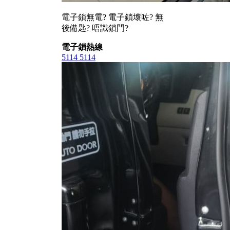
電子鎖無電? 電子鎖壞咗? 無
後備匙? 唔識鎖門?
電子鎖熱線
5114 5114