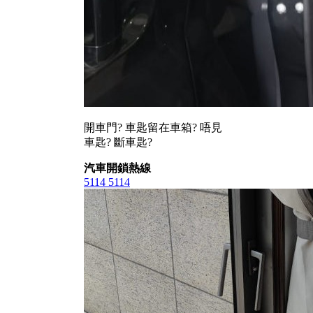
開車門? 車匙留在車箱? 唔見
車匙? 斷車匙?
汽車開鎖熱線
5114 5114