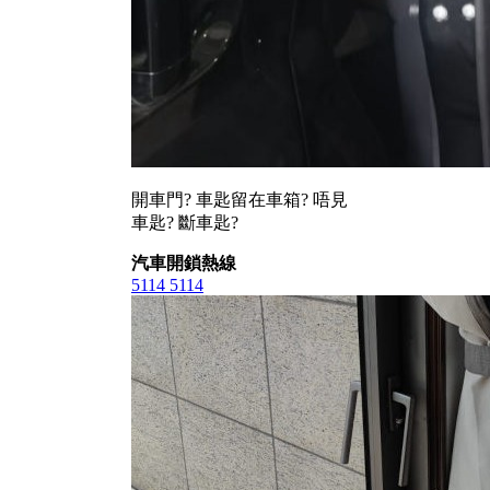
開車門? 車匙留在車箱? 唔見
車匙? 斷車匙?
汽車開鎖熱線
5114 5114