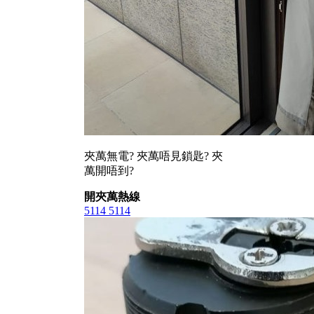
夾萬無電? 夾萬唔見鎖匙? 夾
萬開唔到?
開夾萬熱線
5114 5114