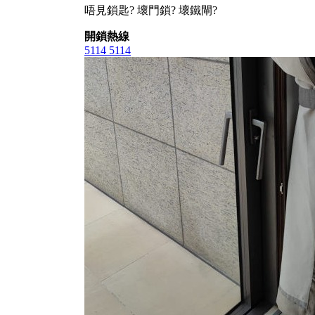
唔見鎖匙? 壞門鎖? 壞鐵閘?
開鎖熱線
5114 5114