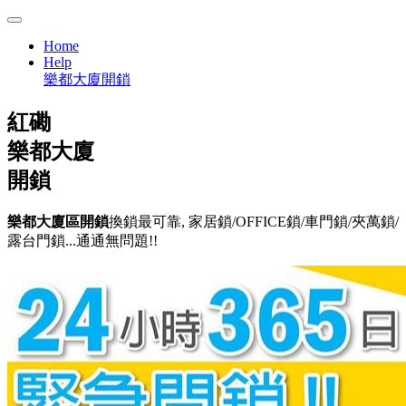
Home
Help
樂都大廈開鎖
紅磡
樂都大廈
開鎖
樂都大廈區開鎖
換鎖最可靠, 家居鎖/OFFICE鎖/車門鎖/夾萬鎖/
露台門鎖...通通無問題!!