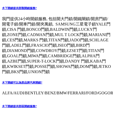
木下開鎖提供那類開鎖服務?
我門提供24小時開鎖服務, 包括開大門鎖/開鐵閘鎖/開房門鎖/
開電子鎖/開車門鎖/開夾萬鎖, SAMSUNG三星電子鎖YALE門
鎖,CISA 門鎖,BONCO門鎖,BALDWIN門鎖,LUCKY門
鎖,ZONE門鎖,CADMAN門鎖,MUL T LOCK門鎖,MARIANI門
鎖,CES門鎖,MARKS 門鎖,TITAN門鎖,JADO門鎖,SCHLAGE
門鎖,ADEL門鎖,FRASCIO門鎖,ISEO門鎖,BIRD門
鎖,DIAMOND門鎖,COWDROY門鎖,EZSET門鎖;TITAN門
鎖,GOAL門鎖,MIWA門鎖,CAMBRIDGE門鎖,ALPHA門
鎖,AZBE門鎖,SUPER-T-LOCK門鎖,DANDY 門鎖,KABA門
鎖,KWIKSET門鎖,POSSE門鎖,SHOWA門鎖,DOM門鎖,JETKO
門鎖,BKS門鎖,UNION門鎖
木下開鎖可以為那品牌汽車開鎖?
ALFA/AUDI/BENTLEY/BENZ/BMW/FERRARI/FORD/GOGORO
木下開鎖提供那區開鎖服務?