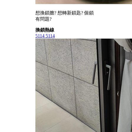
想換鎖膽? 想轉新鎖匙? 個鎖
有問題?
換鎖熱線
5114 5114