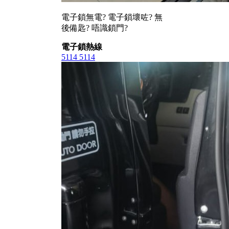
電子鎖無電? 電子鎖壞咗? 無
後備匙? 唔識鎖門?
電子鎖熱線
5114 5114