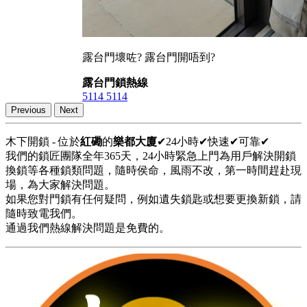
露台門壞咗? 露台門開唔到?
露台門鎖熱線
5114 5114
Previous
Next
木下開鎖 - 位於
紅磡
的
樂都大廈
✔24小時✔快速✔可靠✔
我們的鎖匠團隊全年365天，24小時緊急上門為用戶解決開鎖
換鎖等各種鎖類問題，隨時侯命，風雨不改，第一時間趕赴現
場，為大家解決問題。
如果您對門鎖有任何疑問，例如遺失鎖匙或想要更換新鎖，請
隨時致電我們。
通過我們熱線解決問題是免費的。