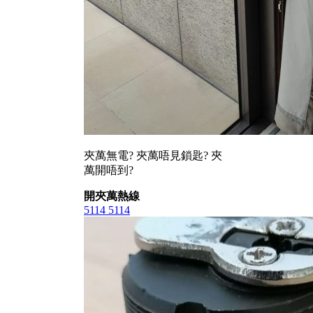
夾萬無電? 夾萬唔見鎖匙? 夾
萬開唔到?
開夾萬熱線
5114 5114