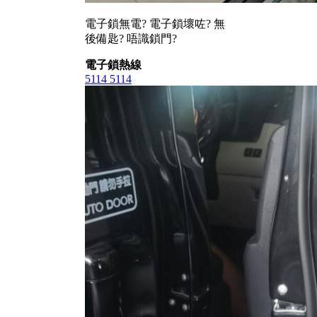
電子鎖無電? 電子鎖壞咗? 無
後備匙? 唔識鎖門?
電子鎖熱線
5114 5114