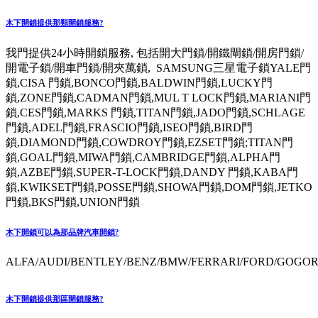
木下開鎖提供那類開鎖服務?
我門提供24小時開鎖服務, 包括開大門鎖/開鐵閘鎖/開房門鎖/
開電子鎖/開車門鎖/開夾萬鎖, SAMSUNG三星電子鎖YALE門
鎖,CISA 門鎖,BONCO門鎖,BALDWIN門鎖,LUCKY門
鎖,ZONE門鎖,CADMAN門鎖,MUL T LOCK門鎖,MARIANI門
鎖,CES門鎖,MARKS 門鎖,TITAN門鎖,JADO門鎖,SCHLAGE
門鎖,ADEL門鎖,FRASCIO門鎖,ISEO門鎖,BIRD門
鎖,DIAMOND門鎖,COWDROY門鎖,EZSET門鎖;TITAN門
鎖,GOAL門鎖,MIWA門鎖,CAMBRIDGE門鎖,ALPHA門
鎖,AZBE門鎖,SUPER-T-LOCK門鎖,DANDY 門鎖,KABA門
鎖,KWIKSET門鎖,POSSE門鎖,SHOWA門鎖,DOM門鎖,JETKO
門鎖,BKS門鎖,UNION門鎖
木下開鎖可以為那品牌汽車開鎖?
ALFA/AUDI/BENTLEY/BENZ/BMW/FERRARI/FORD/GOGORO
木下開鎖提供那區開鎖服務?