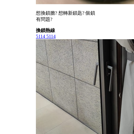
想換鎖膽? 想轉新鎖匙? 個鎖
有問題?
換鎖熱線
5114 5114