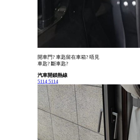
開車門? 車匙留在車箱? 唔見
車匙? 斷車匙?
汽車開鎖熱線
5114 5114