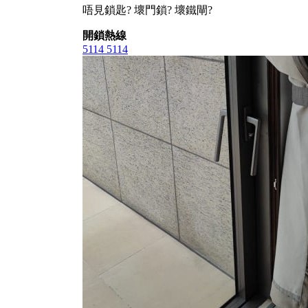
唔見鎖匙? 壞門鎖? 壞鐵閘?
開鎖熱線
5114 5114