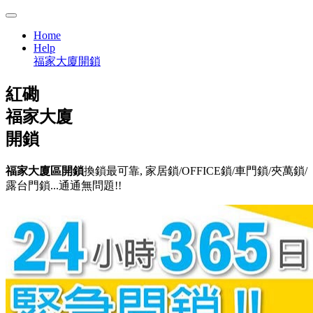
Home
Help
福家大廈開鎖
紅磡
福家大廈
開鎖
福家大廈區開鎖
換鎖最可靠, 家居鎖/OFFICE鎖/車門鎖/夾萬鎖/
露台門鎖...通通無問題!!