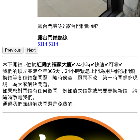
露台門壞咗? 露台門開唔到?
露台門鎖熱線
5114 5114
Previous
Next
木下開鎖 - 位於
紅磡
的
福家大廈
✔24小時✔快速✔可靠✔
我們的鎖匠團隊全年365天，24小時緊急上門為用戶解決開鎖
換鎖等各種鎖類問題，隨時侯命，風雨不改，第一時間趕赴現
場，為大家解決問題。
如果您對門鎖有任何疑問，例如遺失鎖匙或想要更換新鎖，請
隨時致電我們。
通過我們熱線解決問題是免費的。