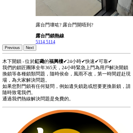
露台門壞咗? 露台門開唔到?
露台門鎖熱線
5114 5114
Previous
Next
木下開鎖 - 位於
紅磡
的
福興樓
✔24小時✔快速✔可靠✔
我們的鎖匠團隊全年365天，24小時緊急上門為用戶解決開鎖
換鎖等各種鎖類問題，隨時侯命，風雨不改，第一時間趕赴現
場，為大家解決問題。
如果您對門鎖有任何疑問，例如遺失鎖匙或想要更換新鎖，請
隨時致電我們。
通過我們熱線解決問題是免費的。