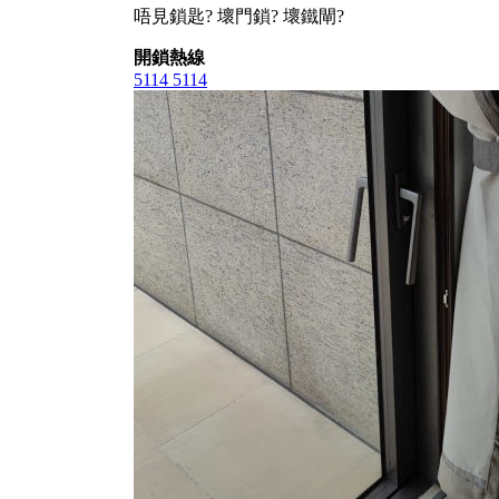
唔見鎖匙? 壞門鎖? 壞鐵閘?
開鎖熱線
5114 5114