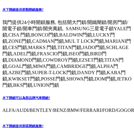
木下開鎖提供那類開鎖服務?
我門提供24小時開鎖服務, 包括開大門鎖/開鐵閘鎖/開房門鎖/
開電子鎖/開車門鎖/開夾萬鎖, SAMSUNG三星電子鎖YALE門
鎖,CISA 門鎖,BONCO門鎖,BALDWIN門鎖,LUCKY門
鎖,ZONE門鎖,CADMAN門鎖,MUL T LOCK門鎖,MARIANI門
鎖,CES門鎖,MARKS 門鎖,TITAN門鎖,JADO門鎖,SCHLAGE
門鎖,ADEL門鎖,FRASCIO門鎖,ISEO門鎖,BIRD門
鎖,DIAMOND門鎖,COWDROY門鎖,EZSET門鎖;TITAN門
鎖,GOAL門鎖,MIWA門鎖,CAMBRIDGE門鎖,ALPHA門
鎖,AZBE門鎖,SUPER-T-LOCK門鎖,DANDY 門鎖,KABA門
鎖,KWIKSET門鎖,POSSE門鎖,SHOWA門鎖,DOM門鎖,JETKO
門鎖,BKS門鎖,UNION門鎖
木下開鎖可以為那品牌汽車開鎖?
ALFA/AUDI/BENTLEY/BENZ/BMW/FERRARI/FORD/GOGORO
木下開鎖提供那區開鎖服務?