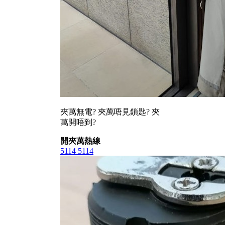
夾萬無電? 夾萬唔見鎖匙? 夾
萬開唔到?
開夾萬熱線
5114 5114