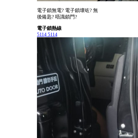
電子鎖無電? 電子鎖壞咗? 無
後備匙? 唔識鎖門?
電子鎖熱線
5114 5114