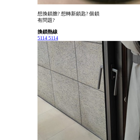
想換鎖膽? 想轉新鎖匙? 個鎖
有問題?
換鎖熱線
5114 5114