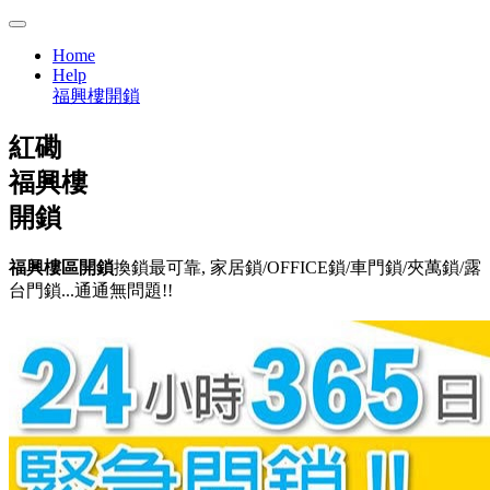
Home
Help
福興樓開鎖
紅磡
福興樓
開鎖
福興樓區開鎖
換鎖最可靠, 家居鎖/OFFICE鎖/車門鎖/夾萬鎖/露
台門鎖...通通無問題!!