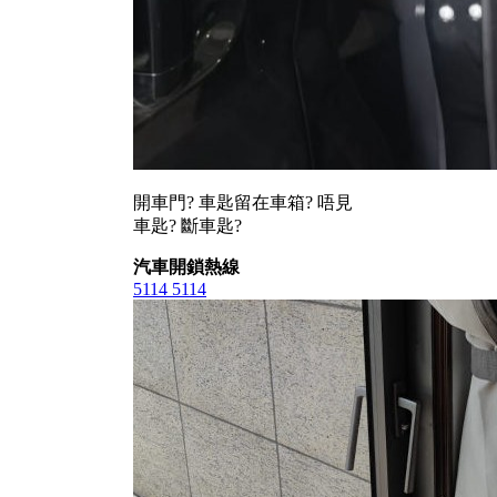
開車門? 車匙留在車箱? 唔見
車匙? 斷車匙?
汽車開鎖熱線
5114 5114