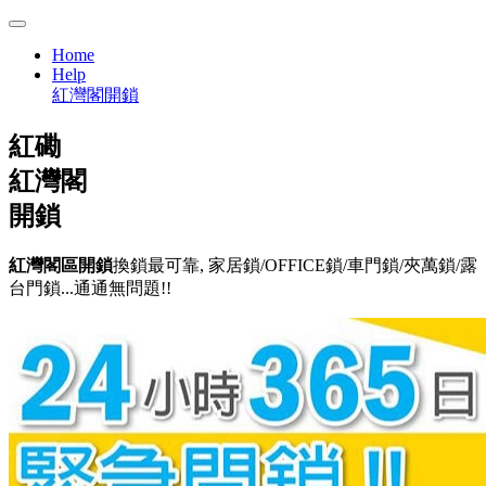
Home
Help
紅灣閣開鎖
紅磡
紅灣閣
開鎖
紅灣閣區開鎖
換鎖最可靠, 家居鎖/OFFICE鎖/車門鎖/夾萬鎖/露
台門鎖...通通無問題!!