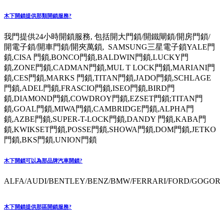
木下開鎖提供那類開鎖服務?
我門提供24小時開鎖服務, 包括開大門鎖/開鐵閘鎖/開房門鎖/
開電子鎖/開車門鎖/開夾萬鎖, SAMSUNG三星電子鎖YALE門
鎖,CISA 門鎖,BONCO門鎖,BALDWIN門鎖,LUCKY門
鎖,ZONE門鎖,CADMAN門鎖,MUL T LOCK門鎖,MARIANI門
鎖,CES門鎖,MARKS 門鎖,TITAN門鎖,JADO門鎖,SCHLAGE
門鎖,ADEL門鎖,FRASCIO門鎖,ISEO門鎖,BIRD門
鎖,DIAMOND門鎖,COWDROY門鎖,EZSET門鎖;TITAN門
鎖,GOAL門鎖,MIWA門鎖,CAMBRIDGE門鎖,ALPHA門
鎖,AZBE門鎖,SUPER-T-LOCK門鎖,DANDY 門鎖,KABA門
鎖,KWIKSET門鎖,POSSE門鎖,SHOWA門鎖,DOM門鎖,JETKO
門鎖,BKS門鎖,UNION門鎖
木下開鎖可以為那品牌汽車開鎖?
ALFA/AUDI/BENTLEY/BENZ/BMW/FERRARI/FORD/GOGORO
木下開鎖提供那區開鎖服務?