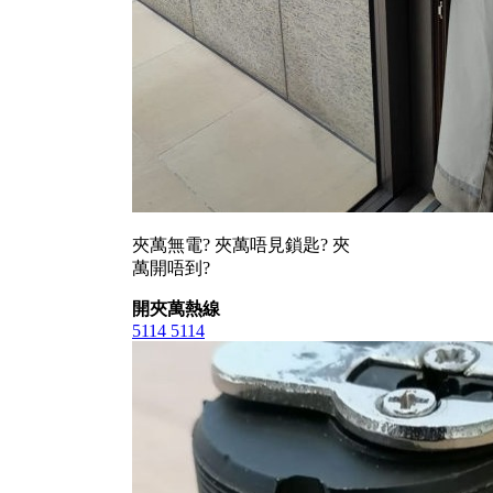
夾萬無電? 夾萬唔見鎖匙? 夾
萬開唔到?
開夾萬熱線
5114 5114