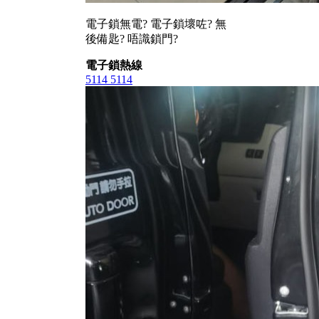
電子鎖無電? 電子鎖壞咗? 無
後備匙? 唔識鎖門?
電子鎖熱線
5114 5114