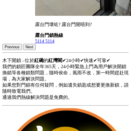
露台門壞咗? 露台門開唔到?
露台門鎖熱線
5114 5114
Previous
Next
木下開鎖 - 位於
紅磡
的
紅灣閣
✔24小時✔快速✔可靠✔
我們的鎖匠團隊全年365天，24小時緊急上門為用戶解決開鎖
換鎖等各種鎖類問題，隨時侯命，風雨不改，第一時間趕赴現
場，為大家解決問題。
如果您對門鎖有任何疑問，例如遺失鎖匙或想要更換新鎖，請
隨時致電我們。
通過我們熱線解決問題是免費的。