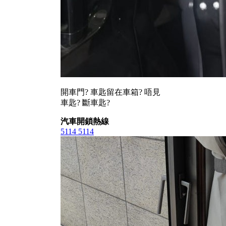
開車門? 車匙留在車箱? 唔見
車匙? 斷車匙?
汽車開鎖熱線
5114 5114