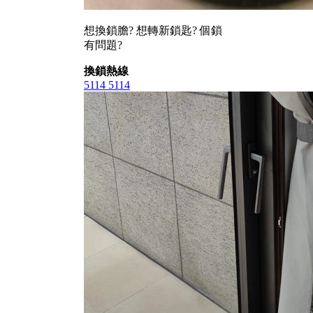
想換鎖膽? 想轉新鎖匙? 個鎖
有問題?
換鎖熱線
5114 5114