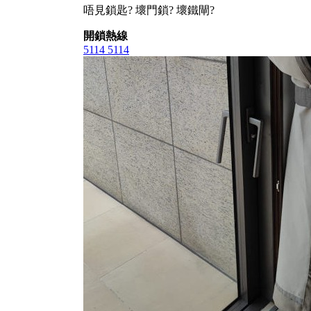
唔見鎖匙? 壞門鎖? 壞鐵閘?
開鎖熱線
5114 5114