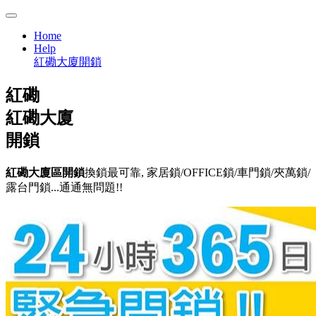
Home
Help
紅磡大廈開鎖
紅磡
紅磡大廈
開鎖
紅磡大廈區開鎖
換鎖最可靠, 家居鎖/OFFICE鎖/車門鎖/夾萬鎖/
露台門鎖...通通無問題!!