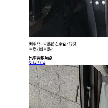
開車門? 車匙留在車箱? 唔見
車匙? 斷車匙?
汽車開鎖熱線
5114 5114