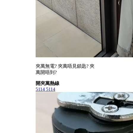
夾萬無電? 夾萬唔見鎖匙? 夾
萬開唔到?
開夾萬熱線
5114 5114