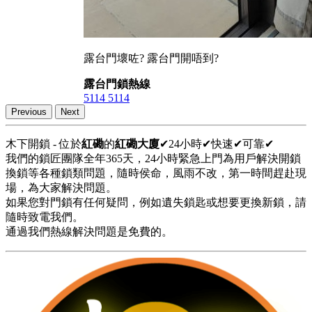
露台門壞咗? 露台門開唔到?
露台門鎖熱線
5114 5114
Previous
Next
木下開鎖 - 位於
紅磡
的
紅磡大廈
✔24小時✔快速✔可靠✔
我們的鎖匠團隊全年365天，24小時緊急上門為用戶解決開鎖
換鎖等各種鎖類問題，隨時侯命，風雨不改，第一時間趕赴現
場，為大家解決問題。
如果您對門鎖有任何疑問，例如遺失鎖匙或想要更換新鎖，請
隨時致電我們。
通過我們熱線解決問題是免費的。