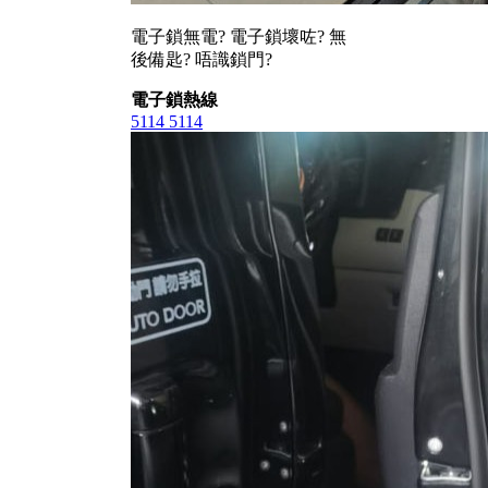
電子鎖無電? 電子鎖壞咗? 無
後備匙? 唔識鎖門?
電子鎖熱線
5114 5114