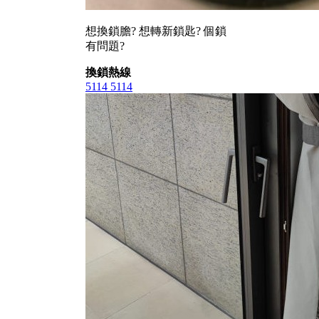
想換鎖膽? 想轉新鎖匙? 個鎖
有問題?
換鎖熱線
5114 5114