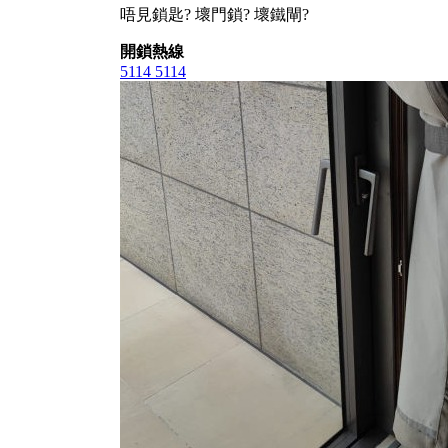
唔見鎖匙? 壞門鎖? 壞鐵閘?
開鎖熱線
5114 5114