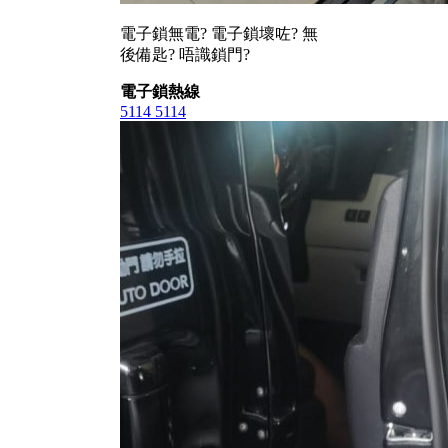
電子鎖無電? 電子鎖壞咗? 無
後備匙? 唔識鎖門?
電子鎖熱線
5114 5114