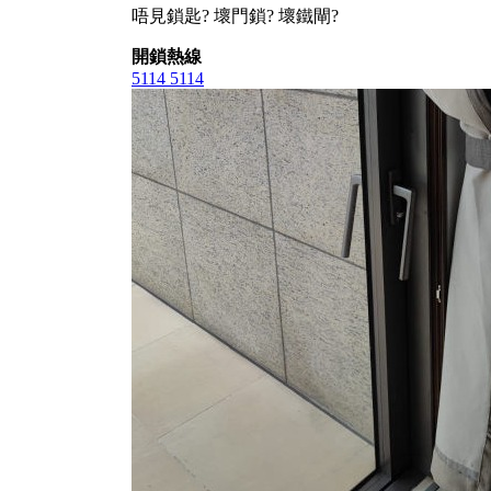
唔見鎖匙? 壞門鎖? 壞鐵閘?
開鎖熱線
5114 5114