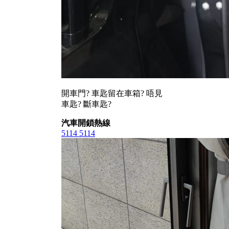
開車門? 車匙留在車箱? 唔見
車匙? 斷車匙?
汽車開鎖熱線
5114 5114