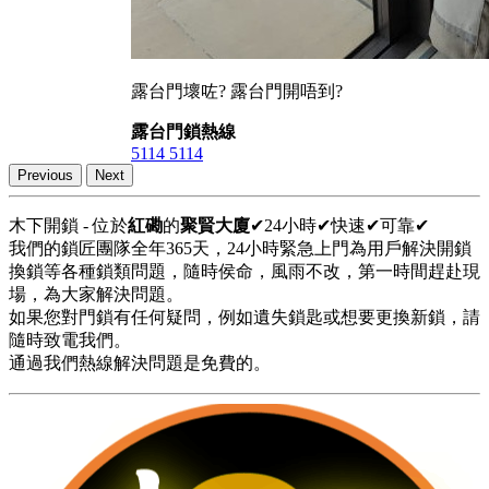
露台門壞咗? 露台門開唔到?
露台門鎖熱線
5114 5114
Previous
Next
木下開鎖 - 位於
紅磡
的
聚賢大廈
✔24小時✔快速✔可靠✔
我們的鎖匠團隊全年365天，24小時緊急上門為用戶解決開鎖
換鎖等各種鎖類問題，隨時侯命，風雨不改，第一時間趕赴現
場，為大家解決問題。
如果您對門鎖有任何疑問，例如遺失鎖匙或想要更換新鎖，請
隨時致電我們。
通過我們熱線解決問題是免費的。