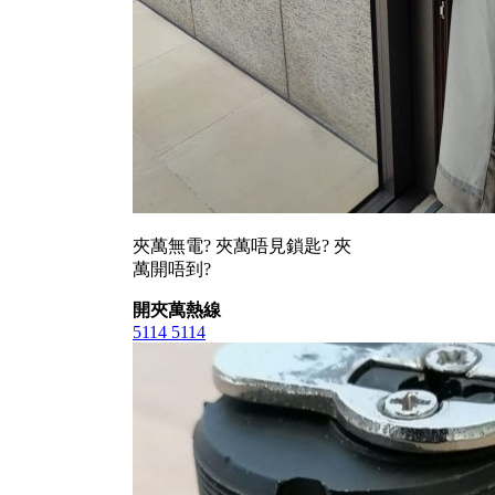
夾萬無電? 夾萬唔見鎖匙? 夾
萬開唔到?
開夾萬熱線
5114 5114