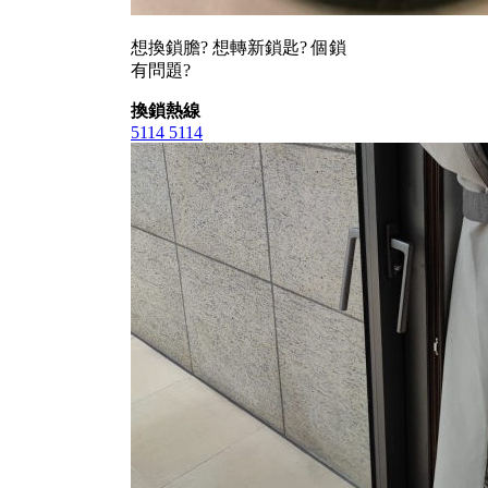
想換鎖膽? 想轉新鎖匙? 個鎖
有問題?
換鎖熱線
5114 5114