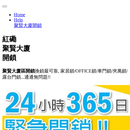
Home
Help
聚賢大廈開鎖
紅磡
聚賢大廈
開鎖
聚賢大廈區開鎖
換鎖最可靠, 家居鎖/OFFICE鎖/車門鎖/夾萬鎖/
露台門鎖...通通無問題!!