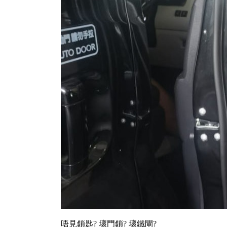
唔見鎖匙? 壞門鎖? 壞鐵閘?