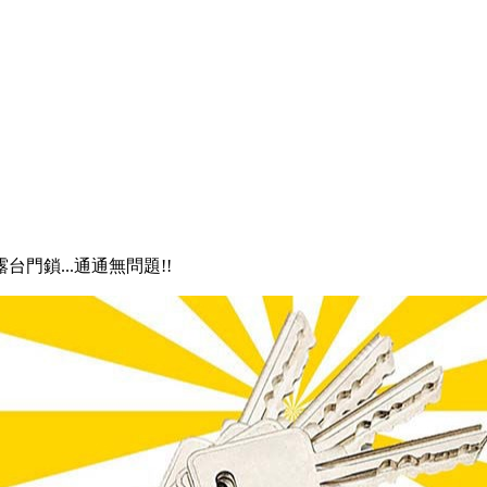
露台門鎖...通通無問題!!