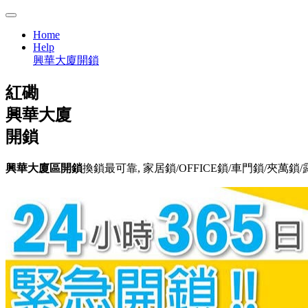
Home
Help
興華大廈開鎖
紅磡
興華大廈
開鎖
興華大廈區開鎖
換鎖最可靠, 家居鎖/OFFICE鎖/車門鎖/夾萬鎖/