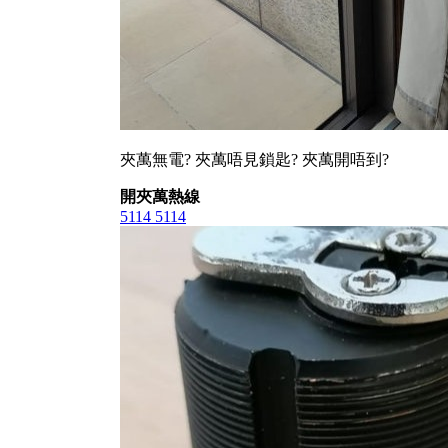
夾萬無電? 夾萬唔見鎖匙? 夾萬開唔到?
開夾萬熱線
5114 5114