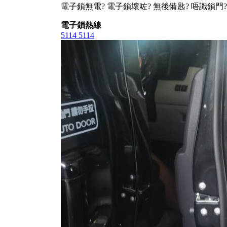
電子鎖無電? 電子鎖壞咗? 無後備匙? 唔識鎖門?
電子鎖熱線
5114 5114