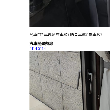
開車門? 車匙留在車箱? 唔見車匙? 斷車匙?
汽車開鎖熱線
5114 5114