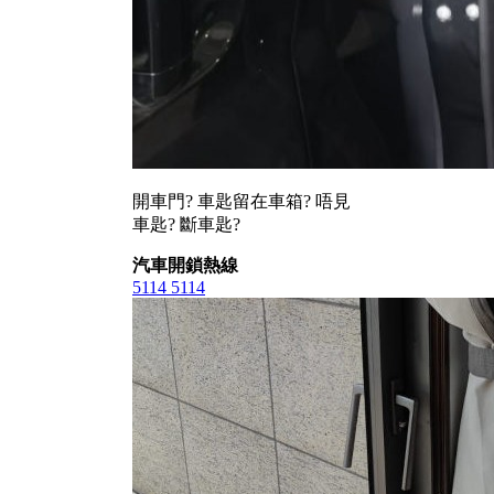
開車門? 車匙留在車箱? 唔見
車匙? 斷車匙?
汽車開鎖熱線
5114 5114