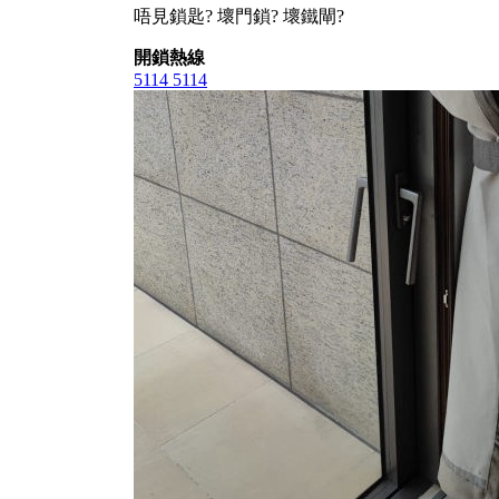
唔見鎖匙? 壞門鎖? 壞鐵閘?
開鎖熱線
5114 5114