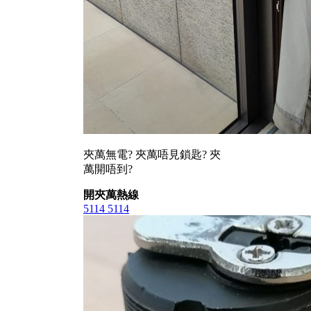
夾萬無電? 夾萬唔見鎖匙? 夾
萬開唔到?
開夾萬熱線
5114 5114