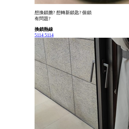
想換鎖膽? 想轉新鎖匙? 個鎖
有問題?
換鎖熱線
5114 5114