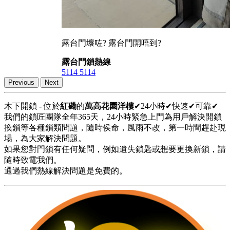
露台門壞咗? 露台門開唔到?
露台門鎖熱線
5114 5114
Previous
Next
木下開鎖 - 位於
紅磡
的
萬高花園洋樓
✔24小時✔快速✔可靠✔
我們的鎖匠團隊全年365天，24小時緊急上門為用戶解決開鎖
換鎖等各種鎖類問題，隨時侯命，風雨不改，第一時間趕赴現
場，為大家解決問題。
如果您對門鎖有任何疑問，例如遺失鎖匙或想要更換新鎖，請
隨時致電我們。
通過我們熱線解決問題是免費的。