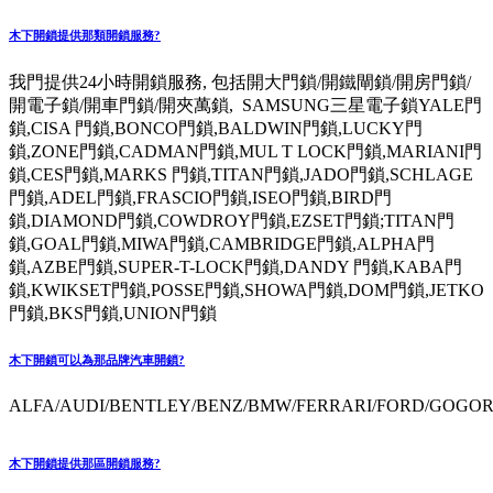
木下開鎖提供那類開鎖服務?
我門提供24小時開鎖服務, 包括開大門鎖/開鐵閘鎖/開房門鎖/
開電子鎖/開車門鎖/開夾萬鎖, SAMSUNG三星電子鎖YALE門
鎖,CISA 門鎖,BONCO門鎖,BALDWIN門鎖,LUCKY門
鎖,ZONE門鎖,CADMAN門鎖,MUL T LOCK門鎖,MARIANI門
鎖,CES門鎖,MARKS 門鎖,TITAN門鎖,JADO門鎖,SCHLAGE
門鎖,ADEL門鎖,FRASCIO門鎖,ISEO門鎖,BIRD門
鎖,DIAMOND門鎖,COWDROY門鎖,EZSET門鎖;TITAN門
鎖,GOAL門鎖,MIWA門鎖,CAMBRIDGE門鎖,ALPHA門
鎖,AZBE門鎖,SUPER-T-LOCK門鎖,DANDY 門鎖,KABA門
鎖,KWIKSET門鎖,POSSE門鎖,SHOWA門鎖,DOM門鎖,JETKO
門鎖,BKS門鎖,UNION門鎖
木下開鎖可以為那品牌汽車開鎖?
ALFA/AUDI/BENTLEY/BENZ/BMW/FERRARI/FORD/GOGORO
木下開鎖提供那區開鎖服務?