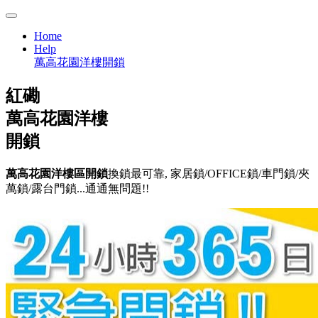
Home
Help
萬高花園洋樓開鎖
紅磡
萬高花園洋樓
開鎖
萬高花園洋樓區開鎖
換鎖最可靠, 家居鎖/OFFICE鎖/車門鎖/夾
萬鎖/露台門鎖...通通無問題!!