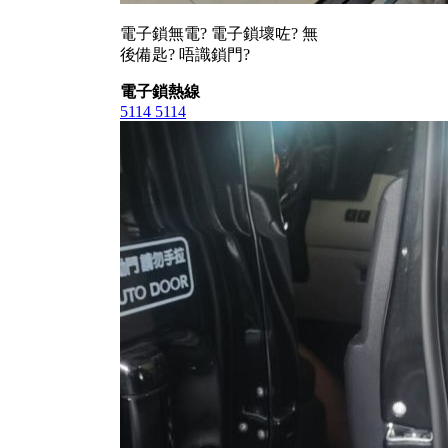
電子鎖無電? 電子鎖壞咗? 無
後備匙? 唔識鎖門?
電子鎖熱線
5114 5114