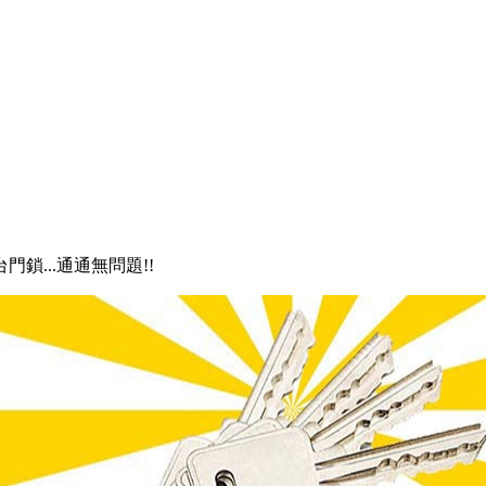
門鎖...通通無問題!!