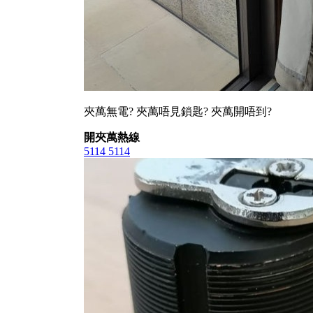
夾萬無電? 夾萬唔見鎖匙? 夾萬開唔到?
開夾萬熱線
5114 5114