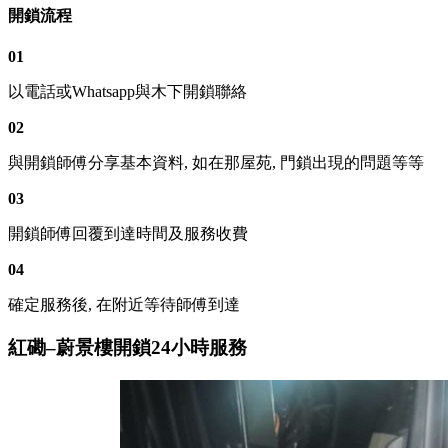
開鎖流程
01
以電話或Whatsapp與木下開鎖聯絡
02
與開鎖師傅分享基本資料, 如在那屋苑, 門鎖出現的問題等等
03
開鎖師傅回覆到達時間及服務收費
04
確定服務後, 在附近等待師傅到達
紅磡–蔚景樓開鎖24小時服務