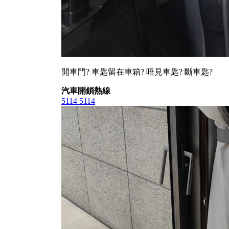
開車門? 車匙留在車箱? 唔見車匙? 斷車匙?
汽車開鎖熱線
5114 5114