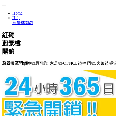
Home
Help
蔚景樓開鎖
紅磡
蔚景樓
開鎖
蔚景樓區開鎖
換鎖最可靠, 家居鎖/OFFICE鎖/車門鎖/夾萬鎖/露台