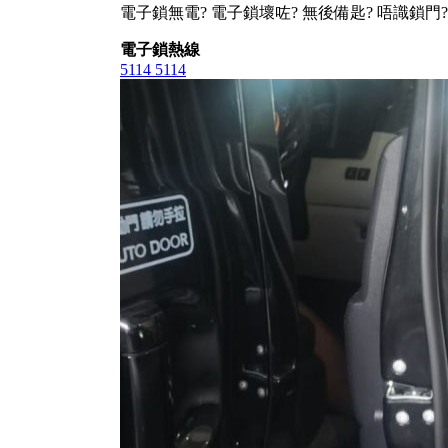
電子鎖無電? 電子鎖壞咗? 無後備匙? 唔識鎖門?
電子鎖熱線
5114 5114