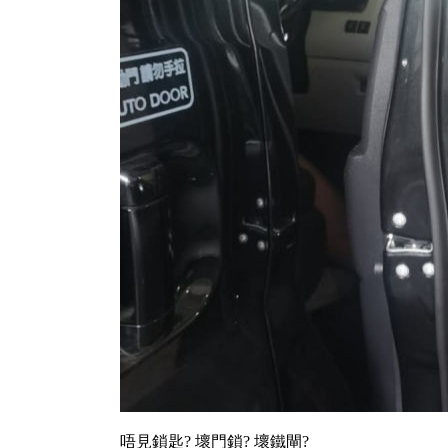
唔見鎖匙? 壞門鎖? 壞鐵閘?